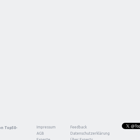
Impressum
Feedback
von
Top50-
AGB
Datenschutzerklärung
Experte
Über Experts