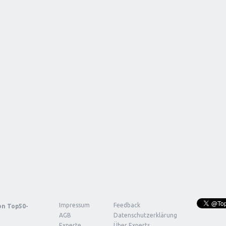
Impressum
Feedback
von
Top50-
AGB
Datenschutzerklärung
Experte
Über Experts