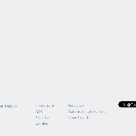
Impressum
Feedback
von
Top50-
AGB
Datenschutzerklärung
Experte
Über Experts
werden