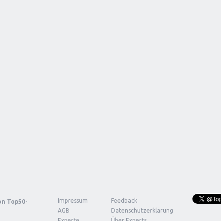
Impressum
Feedback
von
Top50-
AGB
Datenschutzerklärung
Experte
Über Experts