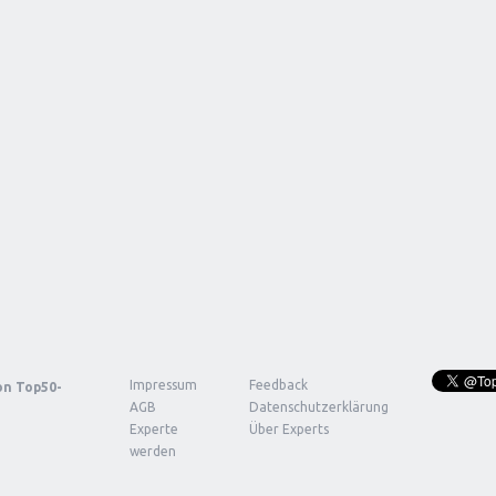
Impressum
Feedback
von
Top50-
AGB
Datenschutzerklärung
Experte
Über Experts
werden