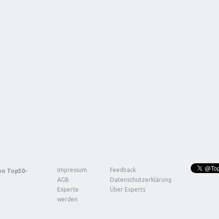
Impressum
Feedback
von
Top50-
AGB
Datenschutzerklärung
Experte
Über Experts
werden