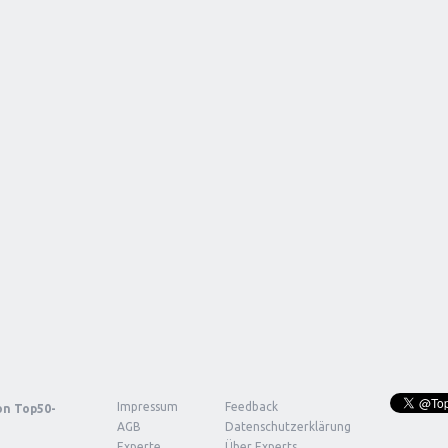
Impressum
Feedback
von
Top50-
AGB
Datenschutzerklärung
Experte
Über Experts