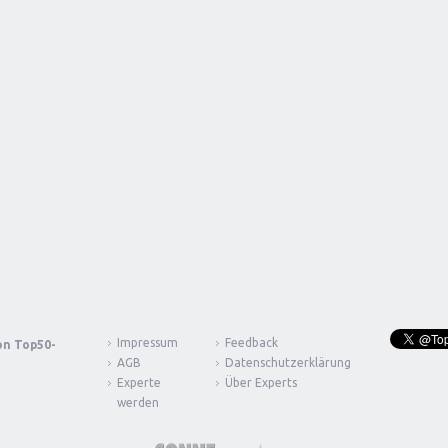
Impressum
Feedback
von
Top50-
AGB
Datenschutzerklärung
Experte
Über Experts
werden