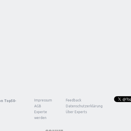
Impressum
Feedback
von
Top50-
AGB
Datenschutzerklärung
Experte
Über Experts
werden