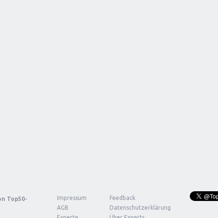
Impressum
Feedback
von
Top50-
AGB
Datenschutzerklärung
Experte
Über Experts