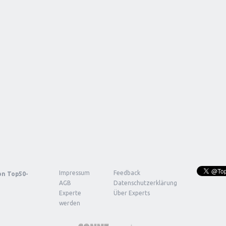
Impressum
Feedback
von
Top50-
AGB
Datenschutzerklärung
Experte
Über Experts
werden