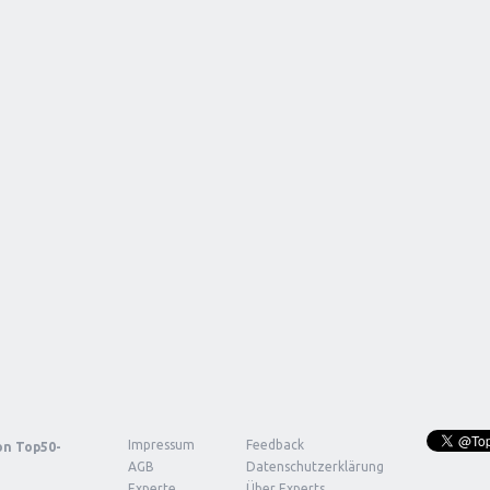
Impressum
Feedback
von
Top50-
AGB
Datenschutzerklärung
Experte
Über Experts