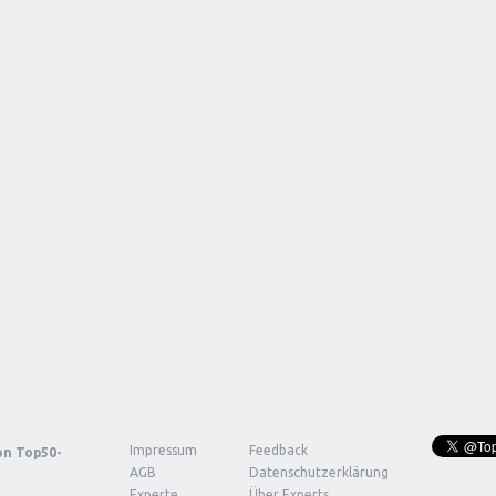
Impressum
Feedback
von
Top50-
AGB
Datenschutzerklärung
Experte
Über Experts