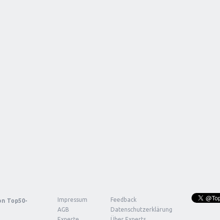
Impressum
Feedback
von
Top50-
AGB
Datenschutzerklärung
Experte
Über Experts