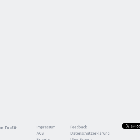
Impressum
Feedback
von
Top50-
AGB
Datenschutzerklärung
Experte
Über Experts