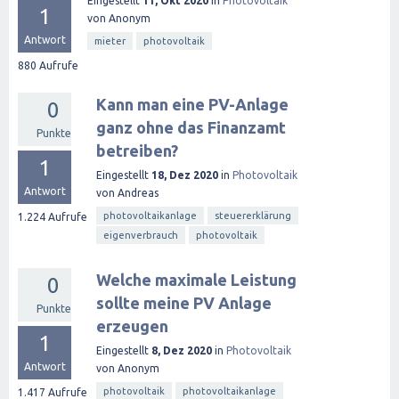
Eingestellt
11, Okt 2020
in
Photovoltaik
1
von
Anonym
Antwort
mieter
photovoltaik
880
Aufrufe
Kann man eine PV-Anlage
0
ganz ohne das Finanzamt
Punkte
betreiben?
1
Eingestellt
18, Dez 2020
in
Photovoltaik
Antwort
von
Andreas
photovoltaikanlage
steuererklärung
1.224
Aufrufe
eigenverbrauch
photovoltaik
Welche maximale Leistung
0
sollte meine PV Anlage
Punkte
erzeugen
1
Eingestellt
8, Dez 2020
in
Photovoltaik
Antwort
von
Anonym
photovoltaik
photovoltaikanlage
1.417
Aufrufe