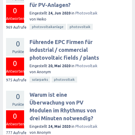
für PV-Anlagen?
0
Eingestellt
24, Jun 2020
in
Photovoltaik
Antworten
von
Heiko
photovoltaikanlage
photovoltaik
969
Aufrufe
Führende EPC Firmen für
0
industrial / commercial
Punkte
photovoltaic fields / plants
0
Eingestellt
20, Mai 2020
in
Photovoltaik
Antworten
von
Anonym
solarparks
photovoltaik
975
Aufrufe
Warum ist eine
0
Überwachung von PV
Punkte
Modulen im Rhythmus von
0
drei Minuten notwendig?
Antworten
Eingestellt
24, Mai 2020
in
Photovoltaik
von
Anonym
777
Aufrufe