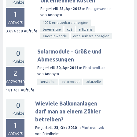
Unternehmen Kosten
Punkte
Eingestellt
25, Apr 2012
in
Energiewende
1
von
Anonym
Antwort
100% erneuerbare energien
bioenergie
co2
effizienz
3.694,338
Aufrufe
energiewende
erneuerbare energien
Solarmodule - Größe und
0
Abmessungen
Punkte
Eingestellt
20, Apr 2011
in
Photovoltaik
2
von
Anonym
Antworten
hersteller
solarmodul
solarzelle
181.431
Aufrufe
Wieviele Balkonanlagen
0
darf man an einem Zähler
Punkte
betreiben?
1
Eingestellt
23, Okt 2020
in
Photovoltaik
Antwort
von
Friedhelm