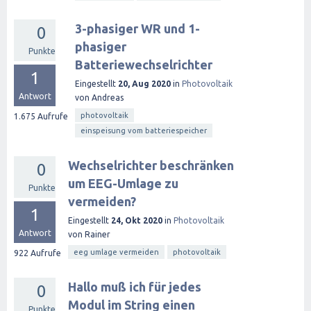
3-phasiger WR und 1-
0
phasiger
Punkte
Batteriewechselrichter
1
Eingestellt
20, Aug 2020
in
Photovoltaik
Antwort
von
Andreas
photovoltaik
1.675
Aufrufe
einspeisung vom batteriespeicher
Wechselrichter beschränken
0
um EEG-Umlage zu
Punkte
vermeiden?
1
Eingestellt
24, Okt 2020
in
Photovoltaik
Antwort
von
Rainer
eeg umlage vermeiden
photovoltaik
922
Aufrufe
Hallo muß ich für jedes
0
Modul im String einen
Punkte