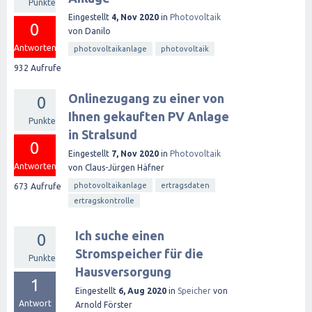
Punkte
Eingestellt
4, Nov 2020
in
Photovoltaik
0
von
Danilo
Antworten
photovoltaikanlage
photovoltaik
932
Aufrufe
Onlinezugang zu einer von
0
Ihnen gekauften PV Anlage
Punkte
in Stralsund
0
Eingestellt
7, Nov 2020
in
Photovoltaik
Antworten
von
Claus-Jürgen Häfner
photovoltaikanlage
ertragsdaten
673
Aufrufe
ertragskontrolle
Ich suche einen
0
Stromspeicher für die
Punkte
Hausversorgung
1
Eingestellt
6, Aug 2020
in
Speicher
von
Antwort
Arnold Förster