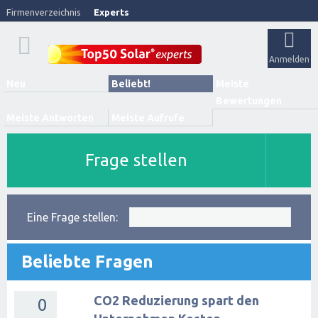
Firmenverzeichnis
Experts
Anmelden
Neu
Beliebt!
Meiste
Bewertungen
Meiste Antworten
Meiste Aufrufe
Frage stellen
Eine Frage stellen:
Beliebte Fragen
CO2 Reduzierung spart den
0