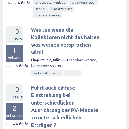
photovoltaikanlage
eigenverbrauch
96.797
Aufrufe
steuer
umsatzsteuer
steuererklärung
Was tun wenn die
0
Kollektoren nicht das halten
Punkte
was weinen versprochen
1
wird!
Antwort
Eingestellt
2, Mär 2021
in
Solare Wärme,
Heizen
von
solareck
2.233
Aufrufe
wirtschaftlichkeit.
energie
Führt auch diffuse
0
Einstrahlung bei
Punkte
unterschiedlicher
2
Ausrichtung der PV-Module
Antworten
zu unterschiedlichen
1.334
Aufrufe
Erträgen ?