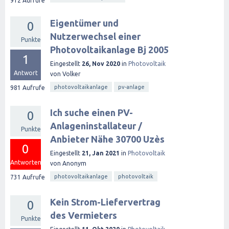
912
Aufrufe
Eigentümer und
0
Nutzerwechsel einer
Punkte
Photovoltaikanlage Bj 2005
1
Eingestellt
26, Nov 2020
in
Photovoltaik
Antwort
von
Volker
photovoltaikanlage
pv-anlage
981
Aufrufe
Ich suche einen PV-
0
Anlageninstallateur /
Punkte
Anbieter Nähe 30700 Uzès
0
Eingestellt
21, Jan 2021
in
Photovoltaik
Antworten
von
Anonym
photovoltaikanlage
photovoltaik
731
Aufrufe
Kein Strom-Liefervertrag
0
des Vermieters
Punkte