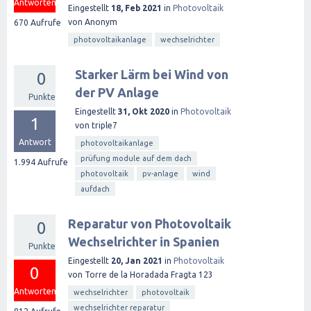
Antworten
Eingestellt
18, Feb 2021
in
Photovoltaik
von
Anonym
670
Aufrufe
photovoltaikanlage
wechselrichter
Starker Lärm bei Wind von
0
der PV Anlage
Punkte
Eingestellt
31, Okt 2020
in
Photovoltaik
1
von
triple7
Antwort
photovoltaikanlage
prüfung module auf dem dach
1.994
Aufrufe
photovoltaik
pv-anlage
wind
aufdach
Reparatur von Photovoltaik
0
Wechselrichter in Spanien
Punkte
Eingestellt
20, Jan 2021
in
Photovoltaik
0
von
Torre de la Horadada Fragta 123
Antworten
wechselrichter
photovoltaik
wechselrichter reparatur