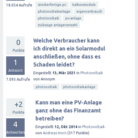
steckerfertige pv
balkonmodule
18.054
Aufrufe
photovoltaikanlage
eigenverbrauch
photovoltaik
pv-anlage
zulässige anlagenanzahl
Welche Verbraucher kann
0
ich direkt an ein Solarmodul
Punkte
anschließen, ohne dass es
1
Schaden leidet?
Antwort
Eingestellt
13, Mär 2021
in
Photovoltaik
von
Anonym
7.095
Aufrufe
photovoltaik
photovoltaikanlage
Kann man eine PV-Anlage
+2
ganz ohne das Finanzamt
Punkte
betreiben?
4
Eingestellt
12, Okt 2014
in
Photovoltaik
Antworten
von
Andreas Horn
(
517
Punkte)