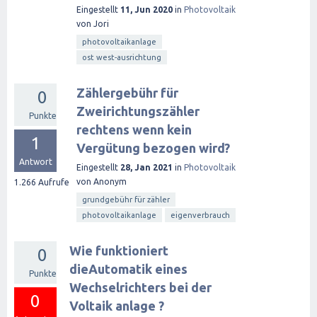
Eingestellt
11, Jun 2020
in
Photovoltaik
von
Jori
photovoltaikanlage
ost west-ausrichtung
Zählergebühr für
0
Zweirichtungszähler
Punkte
rechtens wenn kein
1
Vergütung bezogen wird?
Antwort
Eingestellt
28, Jan 2021
in
Photovoltaik
von
Anonym
1.266
Aufrufe
grundgebühr für zähler
photovoltaikanlage
eigenverbrauch
Wie funktioniert
0
dieAutomatik eines
Punkte
Wechselrichters bei der
0
Voltaik anlage ?