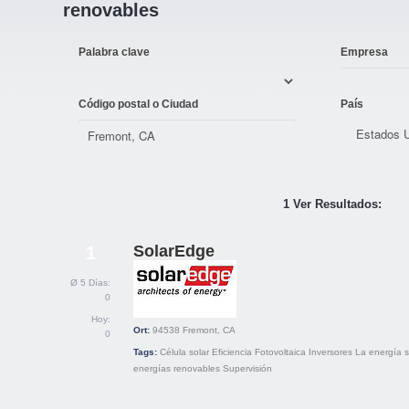
renovables
Palabra clave
Empresa
Código postal o Ciudad
País
1 Ver Resultados:
SolarEdge
1
Ø 5 Días:
0
Hoy:
Ort:
94538
Fremont, CA
0
Tags:
Célula solar
Eficiencia
Fotovoltaica
Inversores
La energía s
energías renovables
Supervisión