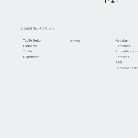
1-1 de 1
© 2026 Top50-Solar
Top50-Solar
Noticias
Toplista
Partnerlist
Por temas
Toplist
Por publicacion
Registrarse
Por fecha
RSS
Condiciones de