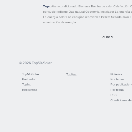
Tags:
Aire acondicionado
Biomasa
Bomba de calor
Calefacción
C
por suelo radiante
Gas natural
Geotermia
Instalador
La energía 
La energía solar
Las energías renovables
Pellets
Secado solar
T
amortización de energía
1-5 de 5
© 2026 Top50-Solar
Top50-Solar
Noticias
Toplista
Partnerlist
Por temas
Toplist
Por publicacion
Registrarse
Por fecha
RSS
Condiciones de