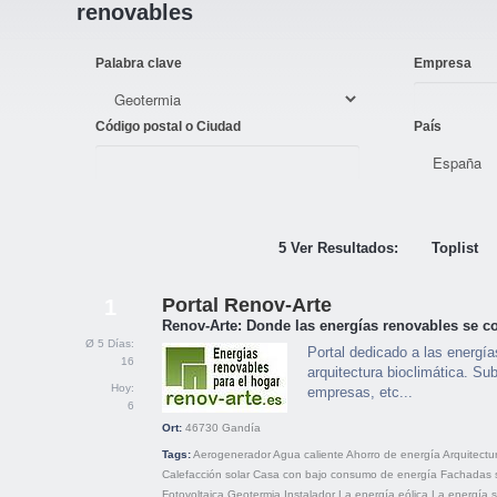
renovables
Palabra clave
Empresa
Código postal o Ciudad
País
5 Ver Resultados:
Toplist
Portal Renov-Arte
1
Renov-Arte: Donde las energías renovables se co
Ø 5 Días:
Portal dedicado a las energía
16
arquitectura bioclimática. Su
Hoy:
empresas, etc...
6
Ort:
46730
Gandía
Tags:
Aerogenerador
Agua caliente
Ahorro de energía
Arquitectu
Calefacción solar
Casa con bajo consumo de energía
Fachadas 
Fotovoltaica
Geotermia
Instalador
La energía eólica
La energía s