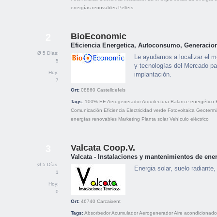
energías renovables
Pellets
BioEconomic
2
Eficiencia Energetica, Autoconsumo, Generacion
Ø 5 Días:
Le ayudamos a localizar el m
5
y tecnologías del Mercado pa
Hoy:
implantación.
7
Ort:
08860
Castelldefels
Tags:
100% EE
Aerogenerador
Arquitectura
Balance energético
Comunicación
Eficiencia
Electricidad verde
Fotovoltaica
Geotermi
energías renovables
Marketing
Planta solar
Vehículo eléctrico
Valcata Coop.V.
3
Valcata - Instalaciones y mantenimientos de ene
Ø 5 Días:
Energia solar, suelo radiante,
1
Hoy:
0
Ort:
46740
Carcaixent
Tags:
Absorbedor
Acumulador
Aerogenerador
Aire acondicionado