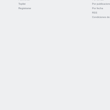
Toplist
Por publicacion
Registrarse
Por fecha
RSS
Condiciones de