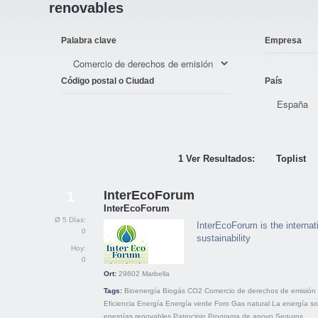
renovables
Palabra clave
Empresa
Código postal o Ciudad
País
1 Ver Resultados:
Toplist
InterEcoForum
1
InterEcoForum
Ø 5 Días:
InterEcoForum is the internati
0
sustainability
Hoy:
0
Ort:
29602
Marbella
Tags:
Bioenergía
Biogás
CO2
Comercio de derechos de emisión
Eficiencia
Energía
Energía verde
Foro
Gas natural
La energía so
energías renovables
Patrocinio
Programa de apoyo
Seguros