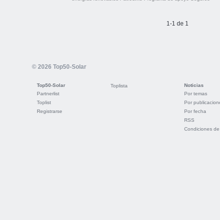
1-1 de 1
© 2026 Top50-Solar
Top50-Solar
Noticias
Toplista
Partnerlist
Por temas
Toplist
Por publicacion
Registrarse
Por fecha
RSS
Condiciones de