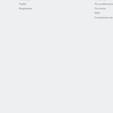
Toplist
Por publicacion
Registrarse
Por fecha
RSS
Condiciones de