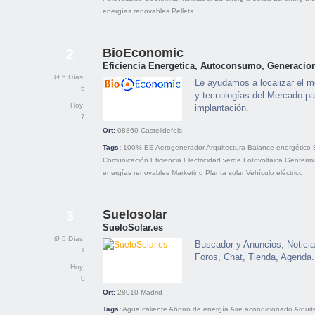
energías renovables
Pellets
BioEconomic
2
Eficiencia Energetica, Autoconsumo, Generacion
Ø 5 Días:
Le ayudamos a localizar el m
5
y tecnologías del Mercado pa
Hoy:
implantación.
7
Ort:
08860
Castelldefels
Tags:
100% EE
Aerogenerador
Arquitectura
Balance energético
Comunicación
Eficiencia
Electricidad verde
Fotovoltaica
Geotermi
energías renovables
Marketing
Planta solar
Vehículo eléctrico
Suelosolar
3
SueloSolar.es
Ø 5 Días:
Buscador y Anuncios, Noticia
1
Foros, Chat, Tienda, Agenda.
Hoy:
0
Ort:
28010
Madrid
Tags:
Agua caliente
Ahorro de energía
Aire acondicionado
Arquit