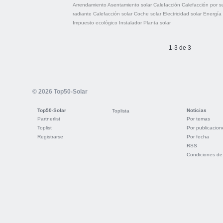
Arrendamiento
Asentamiento solar
Calefacción
Calefacción por s
radiante
Calefacción solar
Coche solar
Electricidad solar
Energía
Impuesto ecológico
Instalador
Planta solar
1-3 de 3
© 2026 Top50-Solar
Top50-Solar
Noticias
Toplista
Partnerlist
Por temas
Toplist
Por publicacion
Registrarse
Por fecha
RSS
Condiciones de