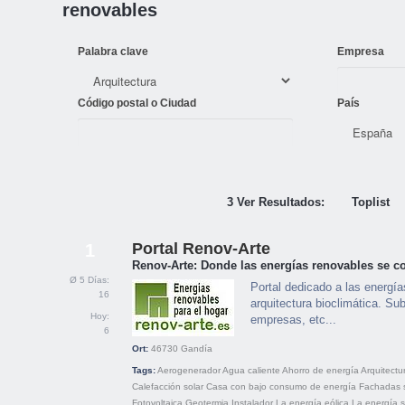
renovables
Palabra clave
Empresa
Código postal o Ciudad
País
3 Ver Resultados:
Toplist
Portal Renov-Arte
1
Renov-Arte: Donde las energías renovables se co
Ø 5 Días:
Portal dedicado a las energía
16
arquitectura bioclimática. Su
Hoy:
empresas, etc...
6
Ort:
46730
Gandía
Tags:
Aerogenerador
Agua caliente
Ahorro de energía
Arquitectu
Calefacción solar
Casa con bajo consumo de energía
Fachadas 
Fotovoltaica
Geotermia
Instalador
La energía eólica
La energía s