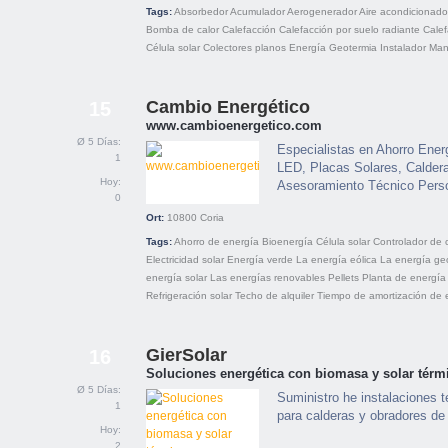
Tags:
Absorbedor
Acumulador
Aerogenerador
Aire acondicionado
Bomba de calor
Calefacción
Calefacción por suelo radiante
Calef
Célula solar
Colectores planos
Energía
Geotermia
Instalador
Man
Cambio Energético
15
www.cambioenergetico.com
Ø 5 Días:
Especialistas en Ahorro Ener
1
LED, Placas Solares, Calder
Hoy:
Asesoramiento Técnico Pers
0
Ort:
10800
Coria
Tags:
Ahorro de energía
Bioenergía
Célula solar
Controlador de 
Electricidad solar
Energía verde
La energía eólica
La energía ge
energía solar
Las energías renovables
Pellets
Planta de energía 
Refrigeración solar
Techo de alquiler
Tiempo de amortización de 
GierSolar
16
Soluciones energética con biomasa y solar térm
Ø 5 Días:
Suministro he instalaciones
1
para calderas y obradores de 
Hoy:
2