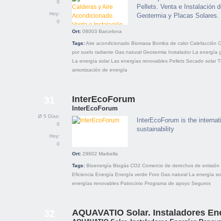
0
Pellets. Venta e Instalación 
Hoy:
Geotermia y Placas Solares.
0
Ort:
08003
Barcelona
Tags:
Aire acondicionado
Biomasa
Bomba de calor
Calefacción
C
por suelo radiante
Gas natural
Geotermia
Instalador
La energía 
La energía solar
Las energías renovables
Pellets
Secado solar
T
amortización de energía
InterEcoForum
31
InterEcoForum
Ø 5 Días:
InterEcoForum is the internati
0
sustainability
Hoy:
0
Ort:
29602
Marbella
Tags:
Bioenergía
Biogás
CO2
Comercio de derechos de emisión
Eficiencia
Energía
Energía verde
Foro
Gas natural
La energía so
energías renovables
Patrocinio
Programa de apoyo
Seguros
AQUAVATIO Solar. Instaladores En
32