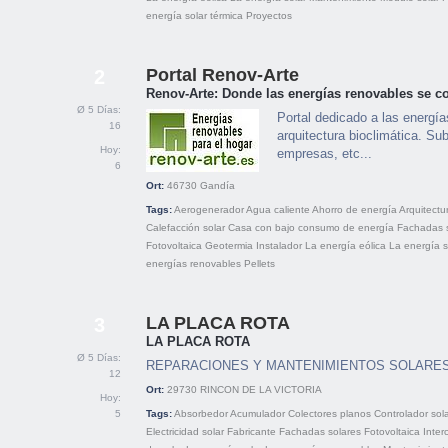
energía solar térmica
Proyectos
Portal Renov-Arte
2
Renov-Arte: Donde las energías renovables se co
Ø 5 Días:
Portal dedicado a las energía
16
arquitectura bioclimática. Su
Hoy:
empresas, etc...
6
Ort:
46730
Gandía
Tags:
Aerogenerador
Agua caliente
Ahorro de energía
Arquitectu
Calefacción solar
Casa con bajo consumo de energía
Fachadas 
Fotovoltaica
Geotermia
Instalador
La energía eólica
La energía s
energías renovables
Pellets
LA PLACA ROTA
3
LA PLACA ROTA
Ø 5 Días:
REPARACIONES Y MANTENIMIENTOS SOLARE
12
Ort:
29730
RINCON DE LA VICTORIA
Hoy:
5
Tags:
Absorbedor
Acumulador
Colectores planos
Controlador sol
Electricidad solar
Fabricante
Fachadas solares
Fotovoltaica
Inter