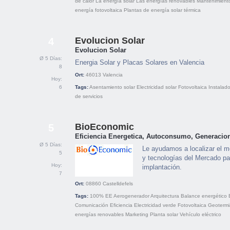
de calor
La energía solar
Las energías renovables
Mantenimient
energía fotovoltaica
Plantas de energía solar térmica
Evolucion Solar
4
Evolucion Solar
Ø 5 Días:
Energia Solar y Placas Solares en Valencia
8
Ort:
46013
Valencia
Hoy:
6
Tags:
Asentamiento solar
Electricidad solar
Fotovoltaica
Instalado
de servicios
BioEconomic
5
Eficiencia Energetica, Autoconsumo, Generacion
Ø 5 Días:
Le ayudamos a localizar el m
5
y tecnologías del Mercado pa
Hoy:
implantación.
7
Ort:
08860
Castelldefels
Tags:
100% EE
Aerogenerador
Arquitectura
Balance energético
Comunicación
Eficiencia
Electricidad verde
Fotovoltaica
Geotermi
energías renovables
Marketing
Planta solar
Vehículo eléctrico