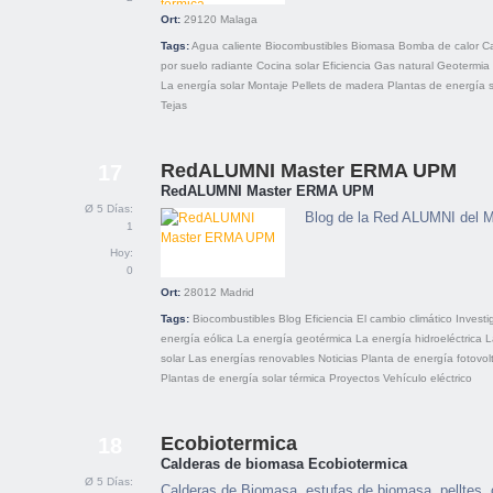
Ort:
29120
Malaga
Tags:
Agua caliente
Biocombustibles
Biomasa
Bomba de calor
Ca
por suelo radiante
Cocina solar
Eficiencia
Gas natural
Geotermia
La energía solar
Montaje
Pellets de madera
Plantas de energía s
Tejas
RedALUMNI Master ERMA UPM
17
RedALUMNI Master ERMA UPM
Ø 5 Días:
Blog de la Red ALUMNI del
1
Hoy:
0
Ort:
28012
Madrid
Tags:
Biocombustibles
Blog
Eficiencia
El cambio climático
Investi
energía eólica
La energía geotérmica
La energía hidroeléctrica
L
solar
Las energías renovables
Noticias
Planta de energía fotovol
Plantas de energía solar térmica
Proyectos
Vehículo eléctrico
Ecobiotermica
18
Calderas de biomasa Ecobiotermica
Ø 5 Días:
Calderas de Biomasa, estufas de biomasa, pelltes, 