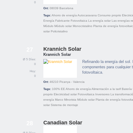
0
Ort:
08039
Barcelona
Tags:
Ahorro de energía
Autocaravana
Consumo proprio
Electric
Energía
Fabricante
Fotovoltaica
La energía solar
Las energías r
Módulo
Módulo solar
Monocristalino
Planta de energía fotovoltai
solar
Policristalino
Krannich Solar
27
Krannich Solar
Ø 5 Días:
Refinando la energía del sol. 
0
componentes para cualquier ti
Hoy:
fotovoltaica.
0
Ort:
46210
Picanya - Valencia
Tags:
100% EE
Ahorro de energía
Alimentación a la tarif
Batería
proprio
Electricidad solar
Fotovoltaica
Inversores
La transformació
energía
Marco
Minorista
Módulo solar
Planta de energía fotovolta
solar
Sistema de montaje
Canadian Solar
28
Ø 5 Días: