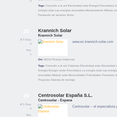
0
Tags:
Conexión a la red
Electricidad solar
Energía
Fotovoltaica
I
energía solar
Las energías renovables
Mantenimiento
Módulo so
Prestación de servicios
Techo
Krannich Solar
25
Krannich Solar
Ø 5 Días:
www.es.krannich-solar.com
0
Hoy:
1
Ort:
46210
Picanya (Valencia)
Tags:
Conexión a la red
Cubiertas
Electricidad solar
Electricidad 
Energía
Energía verde
Fotovoltaica
La energía solar
Las energí
renovables
Módulo solar
Monocristalino
Policristalino
Proveedor d
Proyectos
Sistema de montaje
Centrosolar España S.L.
26
Centrosolar - Espana
Ø 5 Días:
Centrosolar – el especialista
0
Hoy: