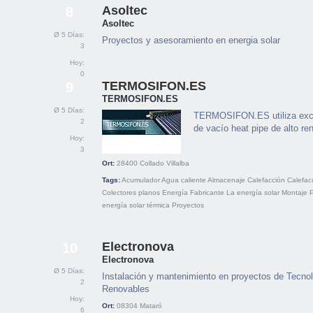
Asoltec
8
Asoltec
Ø 5 Días:
Proyectos y asesoramiento en energia solar
3
Hoy:
0
TERMOSIFON.ES
9
TERMOSIFON.ES
Ø 5 Días:
TERMOSIFON.ES utiliza excl
2
de vacío heat pipe de alto re
Hoy:
3
Ort:
28400
Collado Villalba
Tags:
Acumulador
Agua caliente
Almacenaje
Calefacción
Calefac
Colectores planos
Energía
Fabricante
La energía solar
Montaje
P
energía solar térmica
Proyectos
Electronova
10
Electronova
Ø 5 Días:
Instalación y mantenimiento en proyectos de Tecnol
2
Renovables
Hoy:
Ort:
08304
Mataró
6