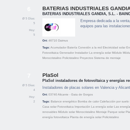
BATERIAS INDUSTRIALES GANDIA,
6
BATERIAS INDUSTRIALES GANDIA, S.L. - BAIN
Ø 5 Días:
Empresa dedicada a la venta,
5
equipos para las instalaciones
Hoy:
5
Ort:
46710
Daimus
Tags:
Acumulador
Batería
Conexión a la red
Electricidad solar
En
Fotovoltaica
Generador
Instalador
La energía solar
Módulo
Módul
Monocristalino
Policristalino
Proyectos
Sistema de montaje
PlaSol
7
PlaSol instaladores de fotovoltaica y energías r
Ø 5 Días:
Instaladores de placas solares en Valencia y Alican
4
Ort:
03740
Alicante - Gata de Gorgos
Hoy:
2
Tags:
Balance energético
Bomba de calor
Calefacción por suelo 
Casa solar
Fotovoltaica
Importación
La energía solar
Las energí
renovables
Módulo solar
Monocristalino
Montaje
Parque solar
Pla
energía fotovoltaica
Planta de energía solar
Policristalino