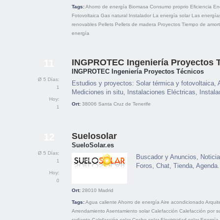
Tags:
Ahorro de energía
Biomasa
Consumo proprio
Eficiencia
En
Fotovoltaica
Gas natural
Instalador
La energía solar
Las energía
renovables
Pellets
Pellets de madera
Proyectos
Tiempo de amort
energía
INGPROTEC Ingeniería Proyectos 
11
INGPROTEC Ingeniería Proyectos Técnicos
Ø 5 Días:
Estudios y proyectos: Solar térmica y fotovoltaica, 
1
Mediciones in situ, Instalaciones Eléctricas, Instal
Hoy:
Ort:
38006
Santa Cruz de Tenerife
1
Suelosolar
12
SueloSolar.es
Ø 5 Días:
Buscador y Anuncios, Noticia
1
Foros, Chat, Tienda, Agenda.
Hoy:
0
Ort:
28010
Madrid
Tags:
Agua caliente
Ahorro de energía
Aire acondicionado
Arquit
Arrendamiento
Asentamiento solar
Calefacción
Calefacción por s
radiante
Calefacción solar
Coche solar
Electricidad solar
Energía