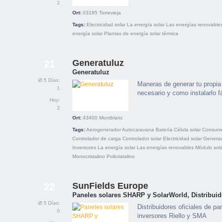
2
Ort:
03185
Torrevieja
Tags:
Electricidad solar
La energía solar
Las energías renovable
energía solar
Plantas de energía solar térmica
Generatuluz
21
Generatuluz
Ø 5 Días:
Maneras de generar tu propia 
1
necesario y como instalarlo 
Hoy:
2
Ort:
43400
Montblanc
Tags:
Aerogenerador
Autocaravana
Batería
Célula solar
Consumo
Controlador de carga
Controlador solar
Electricidad solar
Genera
Inversores
La energía solar
Las energías renovables
Módulo sol
Monocristalino
Policristalino
SunFields Europe
22
Paneles solares SHARP y SolarWorld, Distribuido
Ø 5 Días:
Distribuidores oficiales de 
0
inversores Riello y SMA