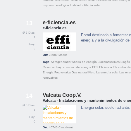
Impuesto ecológico
Instalador
Planta solar
e-ficiencia.es
13
e-ficiencia.es
Ø 5 Días:
Portal destinado a fomentar 
1
energía y a la divulgación de
Hoy:
2
Ort:
28080
Madrid
Tags:
Aerogenerador
Ahorro de energía
Biocombustibles
Biogás
Casa con bajo consumo de energía
CO2
Eficiencia
El cambio cli
Energía
Fotovoltaica
Gas natural
Kioto
La energía solar
Las ene
renovables
Valcata Coop.V.
14
Valcata - Instalaciones y mantenimientos de ene
Ø 5 Días:
Energia solar, suelo radiante,
1
Hoy:
0
Ort:
46740
Carcaixent