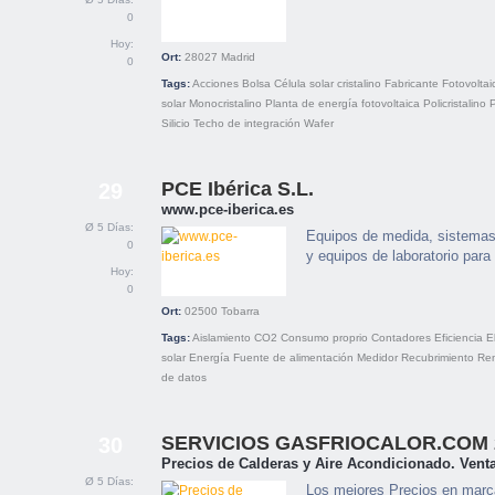
0
Hoy:
Ort:
28027
Madrid
0
Tags:
Acciones
Bolsa
Célula solar
cristalino
Fabricante
Fotovoltai
solar
Monocristalino
Planta de energía fotovoltaica
Policristalino
Silicio
Techo de integración
Wafer
PCE Ibérica S.L.
29
www.pce-iberica.es
Ø 5 Días:
Equipos de medida, sistemas 
0
y equipos de laboratorio para 
Hoy:
0
Ort:
02500
Tobarra
Tags:
Aislamiento
CO2
Consumo proprio
Contadores
Eficiencia
E
solar
Energía
Fuente de alimentación
Medidor
Recubrimiento
Ren
de datos
SERVICIOS GASFRIOCALOR.COM 2
30
Precios de Calderas y Aire Acondicionado. Venta
Ø 5 Días:
Los mejores Precios en marc