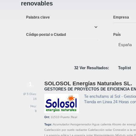
renovables
Palabra clave
Empresa
Código postal o Ciudad
País
32 Ver Resultados:
Toplist
SOLOSOL Energías Naturales SL.
1
GESTORES DE PROYECTOS DE EFICIENCIA E
Ø 5 Días:
Te enchufams al Sol - Gesti
16
Tienda en Linea 24 Horas co
Hoy:
8
Ort:
11510
Puerto Real
Tags:
Acumulador
Aerogenerador
Agua caliente
Ahorro de energ
Calefacción por suelo radiante
Calefacción solar
Conexión a la r
La energía eólica
La energía solar
Mantenimiento
Módulo solar
P