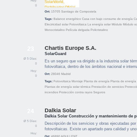
Hoy:
0
Ort:
15705
Santiago de Compostela
Tags:
Balance energético
Casa con bajo consumo de energía
Ca
Electricidad solar
Fotovoltaica
La energía solar
Módulo
Módulo so
Monocristalino
Película delgada
Policristalino
Chartis Europe S.A.
23
SolarGuard
Ø 5 Días:
Es un seguro que va dirigido a la industria solar tér
0
fotovoltaica, dentro de los ámbitos nacional e intern
Hoy:
Ort:
28046
Madrid
0
Tags:
Fotovoltaica
Montaje
Planta de energía
Planta de energía 
Plantas de energía solar térmica
Prestación de servicios
Protecci
incendios
Protección contra rayos
Seguros
Dalkia Solar
24
Dalkia Solar Construcción y mantenimiento de pl
Ø 5 Días:
Descripción de los servicios y obras ejecutadas por
0
fotovoltaicas. Existe un apartado para calidad y u
Hoy:
Ort:
46890
AGULLENT