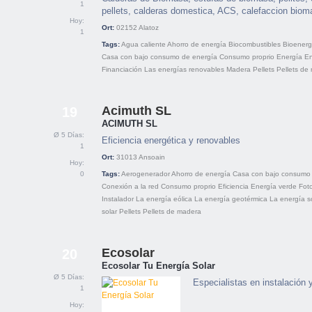
1
pellets, calderas domestica, ACS, calefaccion biom
Hoy:
Ort:
02152
Alatoz
1
Tags:
Agua caliente
Ahorro de energía
Biocombustibles
Bioenerg
Casa con bajo consumo de energía
Consumo proprio
Energía
En
Financiación
Las energías renovables
Madera
Pellets
Pellets de
Acimuth SL
19
ACIMUTH SL
Ø 5 Días:
Eficiencia energética y renovables
1
Ort:
31013
Ansoain
Hoy:
0
Tags:
Aerogenerador
Ahorro de energía
Casa con bajo consumo
Conexión a la red
Consumo proprio
Eficiencia
Energía verde
Foto
Instalador
La energía eólica
La energía geotérmica
La energía s
solar
Pellets
Pellets de madera
Ecosolar
20
Ecosolar Tu Energía Solar
Ø 5 Días:
Especialistas en instalación 
1
Hoy: