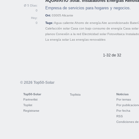
AQUAVATIO Solar. Instaladores Energías Renov
Ø 5 Días:
Empresa de servicios para hogares y negocios.
0
Ort:
03005
Alicante
Hoy:
0
Tags:
Agua caliente
Ahorro de energía
Aire acondicionado
Bater
Calefacción solar
Casa con bajo consumo de energía
Casa solar
planos
Conexión a la red
Electricidad solar
Fotovoltaica
Instalado
La energía solar
Las energías renovables
1-32 de 32
© 2026 Top50-Solar
Top50-Solar
Noticias
Toplista
Partnerlist
Por temas
Toplist
Por publicacion
Registrarse
Por fecha
RSS
Condiciones de