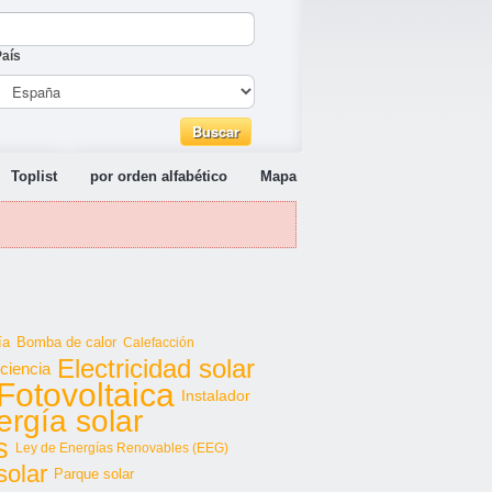
País
Toplist
por orden alfabético
Mapa
ía
Bomba de calor
Calefacción
Electricidad solar
iciencia
Fotovoltaica
Instalador
ergía solar
s
Ley de Energías Renovables (EEG)
solar
Parque solar