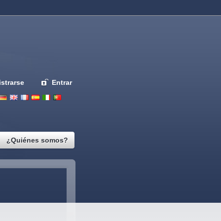
strarse
Entrar
Deutsch
English
French
Espanol
Italiano
Portugues
Nederlands
¿Quiénes somos?