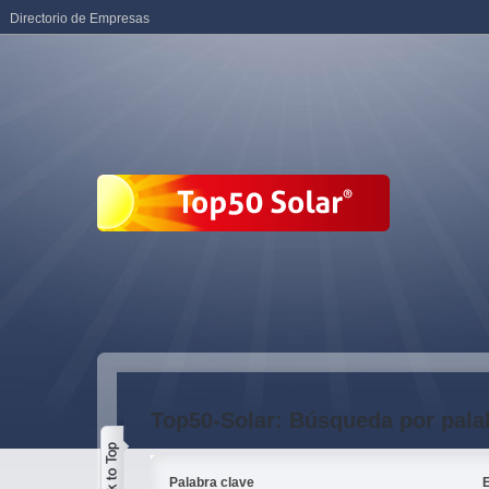
Directorio de Empresas
Top50-Solar: Búsqueda por pala
Palabra clave