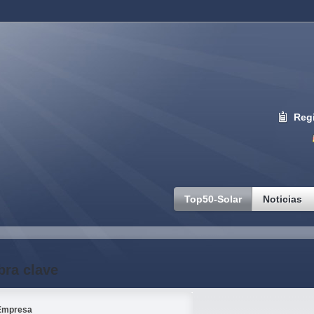
Regi
Top50-Solar
Noticias
bra clave
Empresa