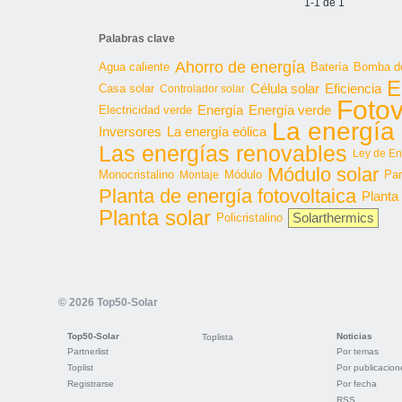
1-1 de 1
Palabras clave
Ahorro de energía
Agua caliente
Batería
Bomba de
E
Célula solar
Casa solar
Eficiencia
Controlador solar
Fotov
Energía
Energía verde
Electricidad verde
La energía 
Inversores
La energía eólica
Las energías renovables
Ley de En
Módulo solar
Monocristalino
Módulo
Par
Montaje
Planta de energía fotovoltaica
Planta
Planta solar
Solarthermics
Policristalino
© 2026 Top50-Solar
Top50-Solar
Noticias
Toplista
Partnerlist
Por temas
Toplist
Por publicacion
Registrarse
Por fecha
RSS