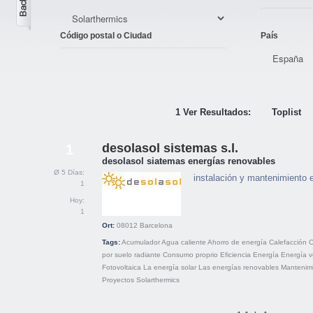
Código postal o Ciudad
País
1 Ver Resultados:
Toplist
desolasol sistemas s.l.
1
desolasol siatemas energías renovables
Ø 5 Días:
instalación y mantenimiento 
1
Hoy:
1
Ort:
08012
Barcelona
Tags:
Acumulador
Agua caliente
Ahorro de energía
Calefacción
C
por suelo radiante
Consumo proprio
Eficiencia
Energía
Energía v
Fotovoltaica
La energía solar
Las energías renovables
Mantenim
Proyectos
Solarthermics