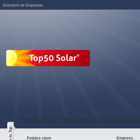
Directorio de Empresas
Top50-Solar: Búsqueda por palabra cla
Palabra clave
Empresa