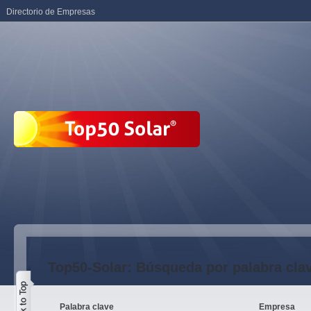
Directorio de Empresas
Top50-Solar: Búsqueda por palabra cla
Palabra clave
Empresa