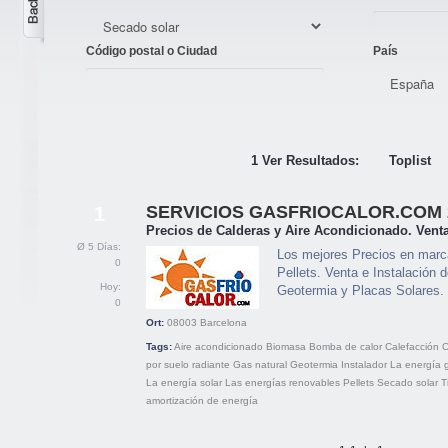
Código postal o Ciudad
País
1 Ver Resultados:
Toplist
SERVICIOS GASFRIOCALOR.COM 2
1
Precios de Calderas y Aire Acondicionado. Venta
Ø 5 Días:
Los mejores Precios en marc
0
Pellets. Venta e Instalación 
Hoy:
Geotermia y Placas Solares.
0
Ort:
08003
Barcelona
Tags:
Aire acondicionado
Biomasa
Bomba de calor
Calefacción
C
por suelo radiante
Gas natural
Geotermia
Instalador
La energía 
La energía solar
Las energías renovables
Pellets
Secado solar
T
amortización de energía