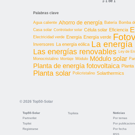
1-1 de 1
Palabras clave
Ahorro de energía
Agua caliente
Batería
Bomba de
E
Célula solar
Casa solar
Eficiencia
Controlador solar
Fotov
Energía
Energía verde
Electricidad verde
La energía 
Inversores
La energía eólica
Las energías renovables
Ley de En
Módulo solar
Monocristalino
Módulo
Par
Montaje
Planta de energía fotovoltaica
Planta
Planta solar
Solarthermics
Policristalino
© 2026 Top50-Solar
Top50-Solar
Noticias
Toplista
Partnerlist
Por temas
Toplist
Por publicacion
Registrarse
Por fecha
RSS