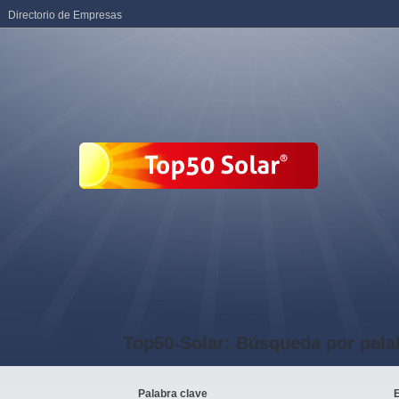
Directorio de Empresas
Top50-Solar: Búsqueda por pala
Palabra clave