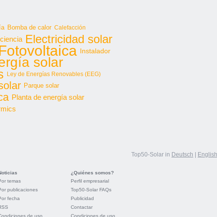
ía
Bomba de calor
Calefacción
Electricidad solar
iciencia
Fotovoltaica
Instalador
ergía solar
s
Ley de Energías Renovables (EEG)
solar
Parque solar
ca
Planta de energía solar
rmics
Top50-Solar in
Deutsch
|
Englis
Noticias
¿Quiénes somos?
Por temas
Perfil empresarial
Por publicaciones
Top50-Solar FAQs
Por fecha
Publicidad
RSS
Contactar
Condiciones de uso
Condiciones de uso