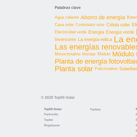
Palabras clave
Ahorro de energía
Agua caliente
Bater
Célula solar
Casa solar
Ef
Controlador solar
Energía
Energía verde
Electricidad verde
La en
Inversores
La energía eólica
Las energías renovable
Módulo 
Monocristalino
Módulo
Montaje
Planta de energía fotovoltai
Planta solar
Solarthe
Policristalino
© 2026 Top50-Solar
Top50-Solar
Toplista
Partnerlist
Toplist
Registrarse