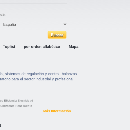
País
Toplist
por orden alfabético
Mapa
a, sistemas de regulación y control, balanzas
atorio para el sector industrial y profesional.
res
Eficiencia
Electricidad
ubrimiento
Rendimiento
Más información
1