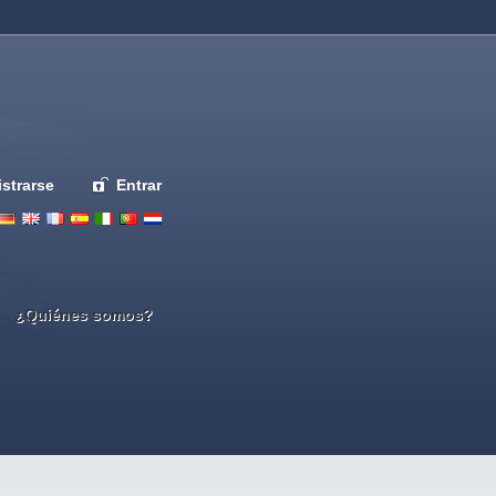
strarse
Entrar
Deutsch
English
French
Espanol
Italiano
Portugues
Nederlands
¿Quiénes somos?