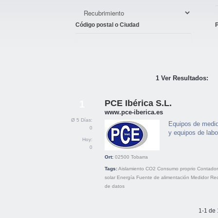
Código postal o Ciudad
1 Ver Resultados:
PCE Ibérica S.L.
1
www.pce-iberica.es
Ø 5 Días:
Equipos de medid
0
y equipos de labor
Hoy:
0
Ort:
02500
Tobarra
Tags:
Aislamiento
CO2
Consumo proprio
Contado
solar
Energía
Fuente de alimentación
Medidor
Rec
de datos
1-1 de 