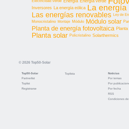
Fotov
Energía
Energía verde
Electricidad verde
La energía 
Inversores
La energía eólica
Las energías renovables
Ley de En
Módulo solar
Monocristalino
Módulo
Par
Montaje
Planta de energía fotovoltaica
Planta
Planta solar
Solarthermics
Policristalino
© 2026 Top50-Solar
Top50-Solar
Noticias
Toplista
Partnerlist
Por temas
Toplist
Por publicacion
Registrarse
Por fecha
RSS
Condiciones de