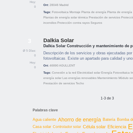
Hoy:
Ort:
28046
Madrid
0
Tags:
Fotovoltaica
Montaje
Planta de energía
Planta de energía 
Plantas de energía solar térmica
Prestación de servicios
Protecci
incendios
Protección contra rayos
Seguros
Dalkia Solar
3
Dalkia Solar Construcción y mantenimiento de pl
Ø 5 Días:
Descripción de los servicios y obras ejecutadas por
0
fotovoltaicas. Existe un apartado para calidad y u
Hoy:
Ort:
46890
AGULLENT
0
Tags:
Conexión a la red
Electricidad solar
Energía
Fotovoltaica
I
energía solar
Las energías renovables
Mantenimiento
Módulo so
Prestación de servicios
Techo
1-3 de 3
Palabras clave
Ahorro de energía
Agua caliente
Batería
Bomba de
E
Célula solar
Casa solar
Eficiencia
Controlador solar