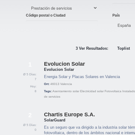
Código postal o Ciudad
País
3 Ver Resultados:
Toplist
Evolucion Solar
1
Evolucion Solar
Ø 5 Días:
Energia Solar y Placas Solares en Valencia
7
Ort:
46013
Valencia
Hoy:
8
Tags:
Asentamiento solar
Electricidad solar
Fotovoltaica
Instalado
de servicios
Chartis Europe S.A.
2
SolarGuard
Ø 5 Días:
Es un seguro que va dirigido a la industria solar tér
0
fotovoltaica, dentro de los ámbitos nacional e intern