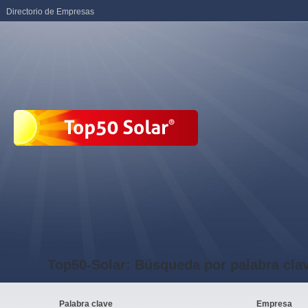
Directorio de Empresas
Top50-Solar: Búsqueda por palabra cla
Palabra clave
Empresa