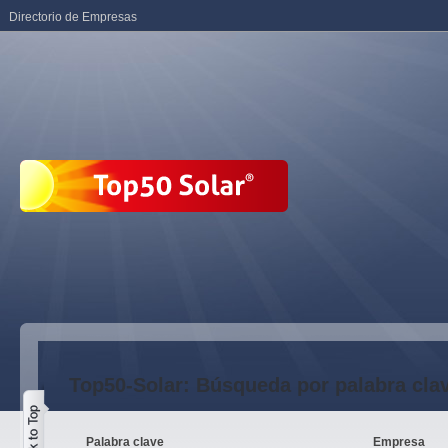
Directorio de Empresas
Top50-Solar: Búsqueda por palabra cla
Palabra clave
Empresa