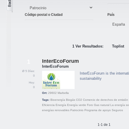
Código postal o Ciudad
País
1 Ver Resultados:
Toplist
InterEcoForum
1
InterEcoForum
Ø 5 Días:
InterEcoForum is the internati
0
sustainability
Hoy:
0
Ort:
29602
Marbella
Tags:
Bioenergía
Biogás
CO2
Comercio de derechos de emisión
Eficiencia
Energía
Energía verde
Foro
Gas natural
La energía so
energías renovables
Patrocinio
Programa de apoyo
Seguros
1-1 de 1