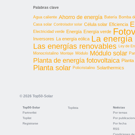
Palabras clave
Ahorro de energía
Agua caliente
Batería
Bomba de
E
Célula solar
Casa solar
Eficiencia
Controlador solar
Fotov
Energía
Energía verde
Electricidad verde
La energía 
Inversores
La energía eólica
Las energías renovables
Ley de En
Módulo solar
Monocristalino
Módulo
Par
Montaje
Planta de energía fotovoltaica
Planta
Planta solar
Solarthermics
Policristalino
© 2026 Top50-Solar
Top50-Solar
Noticias
Toplista
Partnerlist
Por temas
Toplist
Por publicacion
Registrarse
Por fecha
RSS
Condiciones de