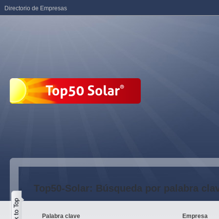
Directorio de Empresas
Top50-Solar: Búsqueda por palabra cla
Palabra clave
Empresa