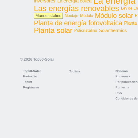
La energía 
Inversores
La energía eólica
Las energías renovables
Ley de En
Módulo solar
Monocristalino
Módulo
P
Montaje
Planta de energía fotovoltaica
Planta
Planta solar
Solarthermics
Policristalino
© 2026 Top50-Solar
Top50-Solar
Noticias
Toplista
Partnerlist
Por temas
Toplist
Por publicacion
Registrarse
Por fecha
RSS
Condiciones de