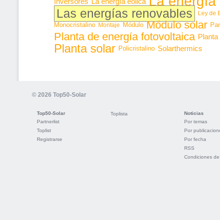
La energía 
Inversores
La energía eólica
Las energías renovables
Ley de 
Módulo solar
Monocristalino
Módulo
Par
Montaje
Planta de energía fotovoltaica
Planta
Planta solar
Solarthermics
Policristalino
© 2026 Top50-Solar
Top50-Solar
Noticias
Toplista
Partnerlist
Por temas
Toplist
Por publicacion
Registrarse
Por fecha
RSS
Condiciones de