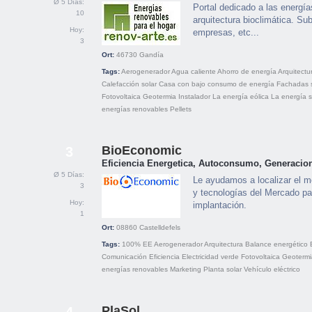
Ø 5 Días:
Portal dedicado a las energía
10
arquitectura bioclimática. Su
Hoy:
empresas, etc...
3
Ort:
46730
Gandía
Tags:
Aerogenerador
Agua caliente
Ahorro de energía
Arquitectu
Calefacción solar
Casa con bajo consumo de energía
Fachadas 
Fotovoltaica
Geotermia
Instalador
La energía eólica
La energía s
energías renovables
Pellets
BioEconomic
3
Eficiencia Energetica, Autoconsumo, Generacion
Ø 5 Días:
Le ayudamos a localizar el m
3
y tecnologías del Mercado pa
Hoy:
implantación.
1
Ort:
08860
Castelldefels
Tags:
100% EE
Aerogenerador
Arquitectura
Balance energético
Comunicación
Eficiencia
Electricidad verde
Fotovoltaica
Geotermi
energías renovables
Marketing
Planta solar
Vehículo eléctrico
PlaSol