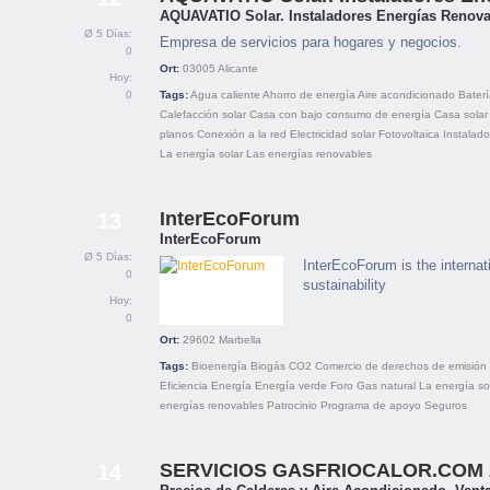
AQUAVATIO Solar. Instaladores Energías Renov
Ø 5 Días:
Empresa de servicios para hogares y negocios.
0
Ort:
03005
Alicante
Hoy:
0
Tags:
Agua caliente
Ahorro de energía
Aire acondicionado
Bater
Calefacción solar
Casa con bajo consumo de energía
Casa solar
planos
Conexión a la red
Electricidad solar
Fotovoltaica
Instalado
La energía solar
Las energías renovables
InterEcoForum
13
InterEcoForum
Ø 5 Días:
InterEcoForum is the internati
0
sustainability
Hoy:
0
Ort:
29602
Marbella
Tags:
Bioenergía
Biogás
CO2
Comercio de derechos de emisión
Eficiencia
Energía
Energía verde
Foro
Gas natural
La energía so
energías renovables
Patrocinio
Programa de apoyo
Seguros
SERVICIOS GASFRIOCALOR.COM 2
14