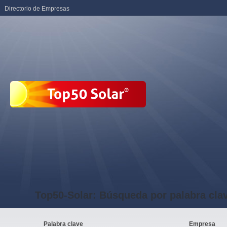
Directorio de Empresas
Top50-Solar: Búsqueda por palabra cla
Palabra clave
Empresa