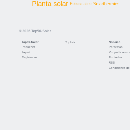
Planta solar
Solarthermics
Policristalino
© 2026 Top50-Solar
Top50-Solar
Noticias
Toplista
Partnerlist
Por temas
Toplist
Por publicacion
Registrarse
Por fecha
RSS
Condiciones de