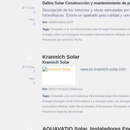
Dalkia Solar Construcción y mantenimiento de pl
Ø 5 Días:
Descripción de los servicios y obras ejecutadas por
0
fotovoltaicas. Existe un apartado para calidad y u
Hoy:
Ort:
46890
AGULLENT
0
Tags:
Conexión a la red
Electricidad solar
Energía
Fotovoltaica
I
energía solar
Las energías renovables
Mantenimiento
Módulo so
Prestación de servicios
Techo
Krannich Solar
11
Krannich Solar
Ø 5 Días:
www.es.krannich-solar.com
0
Hoy:
0
Ort:
46210
Picanya (Valencia)
Tags:
Conexión a la red
Cubiertas
Electricidad solar
Electricidad 
Energía
Energía verde
Fotovoltaica
La energía solar
Las energí
renovables
Módulo solar
Monocristalino
Policristalino
Proveedor d
Proyectos
Sistema de montaje
AQUAVATIO Solar. Instaladores En
12