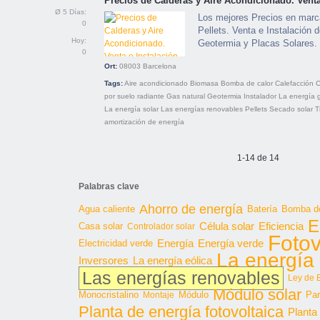
Precios de Calderas y Aire Acondicionado. Venta
Ø 5 Días:
Los mejores Precios en marc
0
Pellets. Venta e Instalación 
Hoy:
Geotermia y Placas Solares.
0
Ort:
08003
Barcelona
Tags:
Aire acondicionado
Biomasa
Bomba de calor
Calefacción
C
por suelo radiante
Gas natural
Geotermia
Instalador
La energía 
La energía solar
Las energías renovables
Pellets
Secado solar
T
amortización de energía
1-14 de 14
Palabras clave
Ahorro de energía
Agua caliente
Batería
Bomba de
E
Célula solar
Casa solar
Eficiencia
Controlador solar
Fotov
Energía
Energía verde
Electricidad verde
La energía 
Inversores
La energía eólica
Las energías renovables
Ley de 
Módulo solar
Monocristalino
Módulo
Par
Montaje
Planta de energía fotovoltaica
Planta