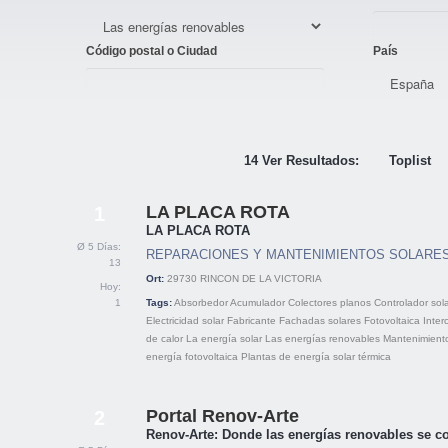
Código postal o Ciudad
País
14 Ver Resultados:
Toplist
LA PLACA ROTA
1
LA PLACA ROTA
Ø 5 Días:
REPARACIONES Y MANTENIMIENTOS SOLARE
13
Ort:
29730
RINCON DE LA VICTORIA
Hoy:
1
Tags:
Absorbedor
Acumulador
Colectores planos
Controlador sol
Electricidad solar
Fabricante
Fachadas solares
Fotovoltaica
Inter
de calor
La energía solar
Las energías renovables
Mantenimient
energía fotovoltaica
Plantas de energía solar térmica
Portal Renov-Arte
2
Renov-Arte: Donde las energías renovables se co