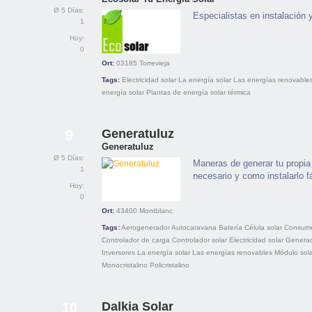
Ø 5 Días:
Especialistas en instalación 
1
Hoy:
0
Ort:
03185
Torrevieja
Tags:
Electricidad solar
La energía solar
Las energías renovable
energía solar
Plantas de energía solar térmica
Generatuluz
9
Generatuluz
Ø 5 Días:
Maneras de generar tu propia 
1
necesario y como instalarlo 
Hoy:
0
Ort:
43400
Montblanc
Tags:
Aerogenerador
Autocaravana
Batería
Célula solar
Consumo
Controlador de carga
Controlador solar
Electricidad solar
Genera
Inversores
La energía solar
Las energías renovables
Módulo sol
Monocristalino
Policristalino
Dalkia Solar
10