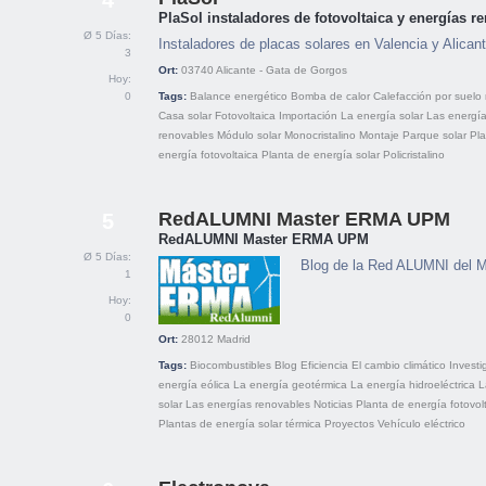
4
PlaSol instaladores de fotovoltaica y energías r
Ø 5 Días:
Instaladores de placas solares en Valencia y Alican
3
Ort:
03740
Alicante - Gata de Gorgos
Hoy:
0
Tags:
Balance energético
Bomba de calor
Calefacción por suelo 
Casa solar
Fotovoltaica
Importación
La energía solar
Las energí
renovables
Módulo solar
Monocristalino
Montaje
Parque solar
Pla
energía fotovoltaica
Planta de energía solar
Policristalino
RedALUMNI Master ERMA UPM
5
RedALUMNI Master ERMA UPM
Ø 5 Días:
Blog de la Red ALUMNI del
1
Hoy:
0
Ort:
28012
Madrid
Tags:
Biocombustibles
Blog
Eficiencia
El cambio climático
Investi
energía eólica
La energía geotérmica
La energía hidroeléctrica
L
solar
Las energías renovables
Noticias
Planta de energía fotovol
Plantas de energía solar térmica
Proyectos
Vehículo eléctrico