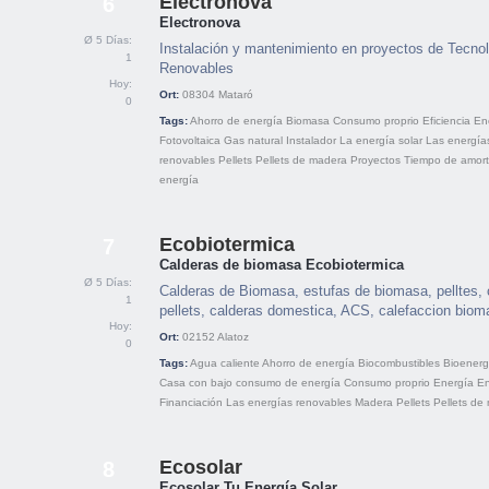
Electronova
6
Electronova
Ø 5 Días:
Instalación y mantenimiento en proyectos de Tecnol
1
Renovables
Hoy:
Ort:
08304
Mataró
0
Tags:
Ahorro de energía
Biomasa
Consumo proprio
Eficiencia
En
Fotovoltaica
Gas natural
Instalador
La energía solar
Las energía
renovables
Pellets
Pellets de madera
Proyectos
Tiempo de amort
energía
Ecobiotermica
7
Calderas de biomasa Ecobiotermica
Ø 5 Días:
Calderas de Biomasa, estufas de biomasa, pelltes, 
1
pellets, calderas domestica, ACS, calefaccion biom
Hoy:
Ort:
02152
Alatoz
0
Tags:
Agua caliente
Ahorro de energía
Biocombustibles
Bioenerg
Casa con bajo consumo de energía
Consumo proprio
Energía
En
Financiación
Las energías renovables
Madera
Pellets
Pellets de
Ecosolar
8
Ecosolar Tu Energía Solar