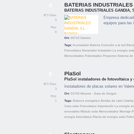
BATERIAS INDUSTRIALES 
4
BATERIAS INDUSTRIALES GANDIA, S
Ø 5 Días:
Empresa dedicada
5
equipos para las 
Hoy:
6
Ort:
46710
Daimus
Tags:
Acumulador
Batería
Conexión a la red
Elect
Fotovoltaica
Generador
Instalador
La energía sola
Monocristalino
Policristalino
Proyectos
Sistema de
PlaSol
5
PlaSol instaladores de fotovoltaica y
Ø 5 Días:
Instaladores de placas solares en Valen
3
Ort:
03740
Alicante - Gata de Gorgos
Hoy:
1
Tags:
Balance energético
Bomba de calor
Calefac
Casa solar
Fotovoltaica
Importación
La energía so
renovables
Módulo solar
Monocristalino
Montaje
P
energía fotovoltaica
Planta de energía solar
Policr