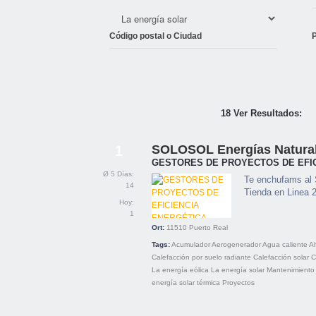
Código postal o Ciudad
18 Ver Resultados:
SOLOSOL Energías Natural
1
GESTORES DE PROYECTOS DE EFI
Ø 5 Días:
Te enchufams al 
14
Tienda en Linea 
Hoy:
1
Ort:
11510
Puerto Real
Tags:
Acumulador
Aerogenerador
Agua caliente
Ah
Calefacción por suelo radiante
Calefacción solar
C
La energía eólica
La energía solar
Mantenimiento
energía solar térmica
Proyectos