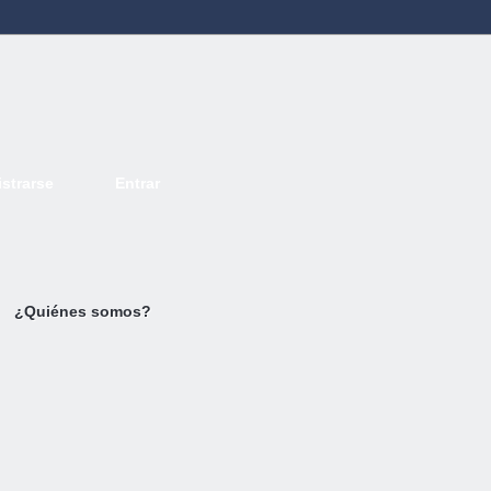
strarse
Entrar
Deutsch
English
French
Espanol
Italiano
Portugues
Nederlands
¿Quiénes somos?