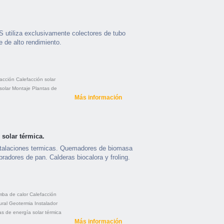
tiliza exclusivamente colectores de tubo
e de alto rendimiento.
acción
Calefacción solar
solar
Montaje
Plantas de
Más información
solar térmica.
stalaciones termicas. Quemadores de biomasa
bradores de pan. Calderas biocalora y froling.
ba de calor
Calefacción
ural
Geotermia
Instalador
as de energía solar térmica
Más información