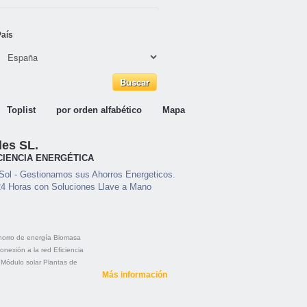
País
Toplist
por orden alfabético
Mapa
es SL.
CIENCIA ENERGÉTICA
Sol - Gestionamos sus Ahorros Energeticos.
24 Horas con Soluciones Llave a Mano
orro de energía
Biomasa
onexión a la red
Eficiencia
Módulo solar
Plantas de
Más información