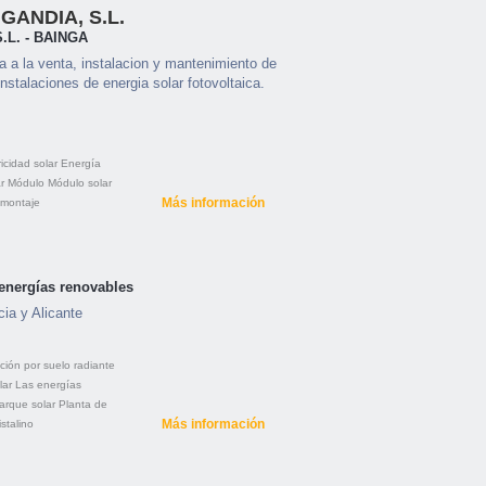
GANDIA, S.L.
.L. - BAINGA
 a la venta, instalacion y mantenimiento de
instalaciones de energia solar fotovoltaica.
ricidad solar
Energía
r
Módulo
Módulo solar
Más información
 montaje
 energías renovables
cia y Alicante
ción por suelo radiante
lar
Las energías
arque solar
Planta de
Más información
istalino