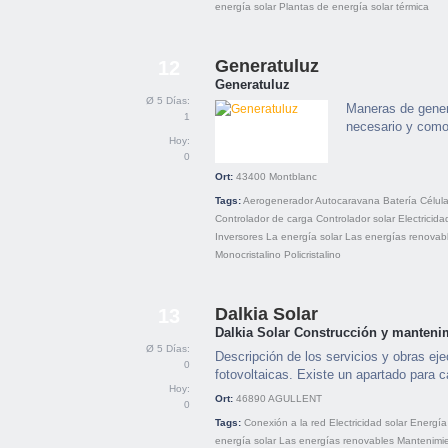
energía solar
Plantas de energía solar térmica
Generatuluz
12
Generatuluz
Ø 5 Días:
Maneras de genera
1
necesario y como 
Hoy:
0
Ort:
43400
Montblanc
Tags:
Aerogenerador
Autocaravana
Batería
Célula
Controlador de carga
Controlador solar
Electricida
Inversores
La energía solar
Las energías renovab
Monocristalino
Policristalino
Dalkia Solar
13
Dalkia Solar Construcción y mantenim
Ø 5 Días:
Descripción de los servicios y obras eje
0
fotovoltaicas. Existe un apartado para 
Hoy:
Ort:
46890
AGULLENT
0
Tags:
Conexión a la red
Electricidad solar
Energía
energía solar
Las energías renovables
Mantenimi