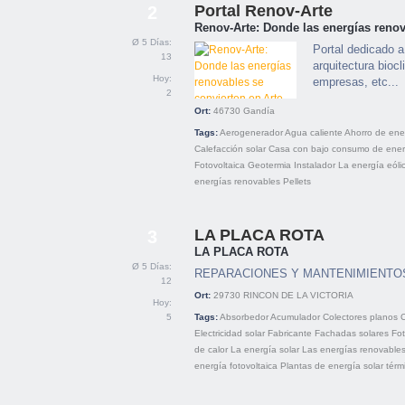
Portal Renov-Arte
2
Renov-Arte: Donde las energías renov
Ø 5 Días:
Portal dedicado a
13
arquitectura bioc
Hoy:
empresas, etc...
2
Ort:
46730
Gandía
Tags:
Aerogenerador
Agua caliente
Ahorro de ene
Calefacción solar
Casa con bajo consumo de ener
Fotovoltaica
Geotermia
Instalador
La energía eóli
energías renovables
Pellets
LA PLACA ROTA
3
LA PLACA ROTA
Ø 5 Días:
REPARACIONES Y MANTENIMIENTO
12
Ort:
29730
RINCON DE LA VICTORIA
Hoy:
5
Tags:
Absorbedor
Acumulador
Colectores planos
C
Electricidad solar
Fabricante
Fachadas solares
Fot
de calor
La energía solar
Las energías renovable
energía fotovoltaica
Plantas de energía solar térm