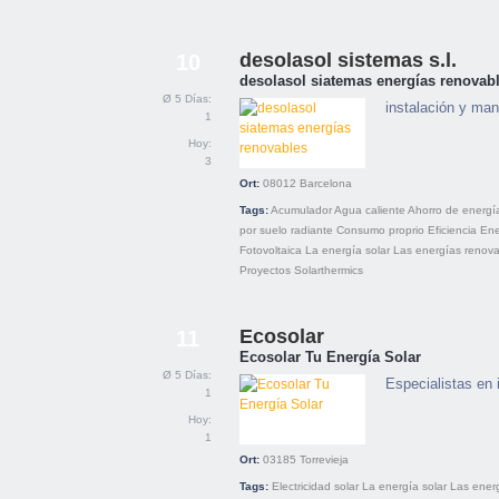
desolasol sistemas s.l.
10
desolasol siatemas energías renovab
Ø 5 Días:
instalación y man
1
Hoy:
3
Ort:
08012
Barcelona
Tags:
Acumulador
Agua caliente
Ahorro de energí
por suelo radiante
Consumo proprio
Eficiencia
Ene
Fotovoltaica
La energía solar
Las energías renova
Proyectos
Solarthermics
Ecosolar
11
Ecosolar Tu Energía Solar
Ø 5 Días:
Especialistas en 
1
Hoy:
1
Ort:
03185
Torrevieja
Tags:
Electricidad solar
La energía solar
Las ener