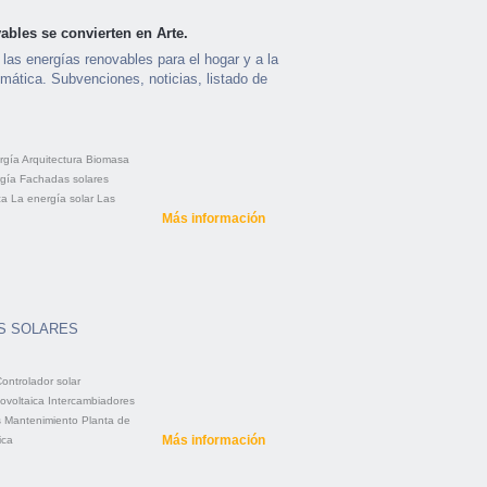
ables se convierten en Arte.
 las energías renovables para el hogar y a la
limática. Subvenciones, noticias, listado de
rgía
Arquitectura
Biomasa
gía
Fachadas solares
ca
La energía solar
Las
Más información
S SOLARES
ontrolador solar
ovoltaica
Intercambiadores
s
Mantenimiento
Planta de
Más información
ica