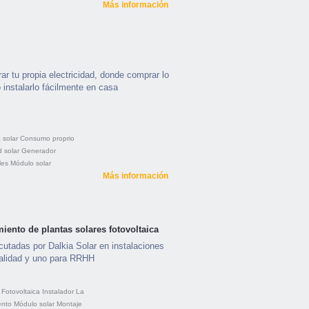
Más información
r tu propia electricidad, donde comprar lo
instalarlo fácilmente en casa
 solar
Consumo proprio
d solar
Generador
les
Módulo solar
Más información
iento de plantas solares fotovoltaica
cutadas por Dalkia Solar en instalaciones
calidad y uno para RRHH
Fotovoltaica
Instalador
La
ento
Módulo solar
Montaje