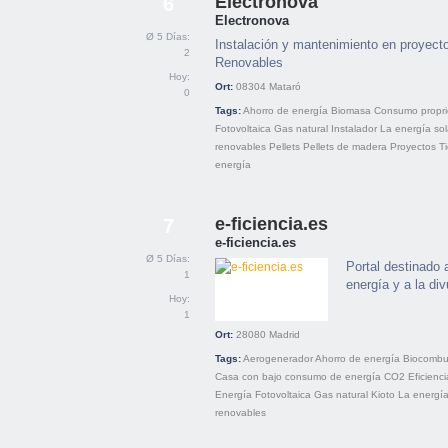
Electronova
6
Electronova
Ø 5 Días:
Instalación y mantenimiento en proyect
2
Renovables
Hoy:
Ort:
08304
Mataró
0
Tags:
Ahorro de energía
Biomasa
Consumo propri
Fotovoltaica
Gas natural
Instalador
La energía sol
renovables
Pellets
Pellets de madera
Proyectos
T
energía
e-ficiencia.es
7
e-ficiencia.es
Ø 5 Días:
Portal destinado
1
energía y a la di
Hoy:
1
Ort:
28080
Madrid
Tags:
Aerogenerador
Ahorro de energía
Biocombus
Casa con bajo consumo de energía
CO2
Eficienci
Energía
Fotovoltaica
Gas natural
Kioto
La energía
renovables