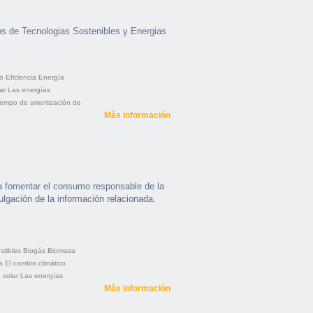
os de Tecnologias Sostenibles y Energias
o
Eficiencia
Energía
ar
Las energías
iempo de amortización de
Más información
 a fomentar el consumo responsable de la
vulgación de la información relacionada.
tibles
Biogás
Biomasa
a
El cambio climático
 solar
Las energías
Más información