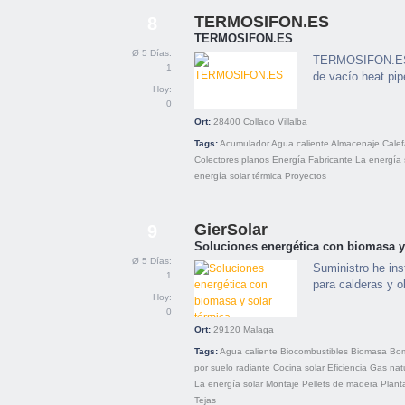
TERMOSIFON.ES
8
TERMOSIFON.ES
Ø 5 Días:
TERMOSIFON.ES u
1
de vacío heat pip
Hoy:
0
Ort:
28400
Collado Villalba
Tags:
Acumulador
Agua caliente
Almacenaje
Calef
Colectores planos
Energía
Fabricante
La energía 
energía solar térmica
Proyectos
GierSolar
9
Soluciones energética con biomasa y 
Ø 5 Días:
Suministro he in
1
para calderas y o
Hoy:
0
Ort:
29120
Malaga
Tags:
Agua caliente
Biocombustibles
Biomasa
Bom
por suelo radiante
Cocina solar
Eficiencia
Gas nat
La energía solar
Montaje
Pellets de madera
Plant
Tejas