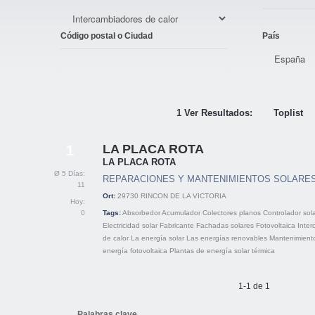
Código postal o Ciudad
País
1 Ver Resultados:
Toplist
LA PLACA ROTA
1
LA PLACA ROTA
Ø 5 Días:
REPARACIONES Y MANTENIMIENTOS SOLARE
11
Ort:
29730
RINCON DE LA VICTORIA
Hoy:
0
Tags:
Absorbedor
Acumulador
Colectores planos
Controlador sol
Electricidad solar
Fabricante
Fachadas solares
Fotovoltaica
Inter
de calor
La energía solar
Las energías renovables
Mantenimient
energía fotovoltaica
Plantas de energía solar térmica
1-1 de 1
Palabras clave