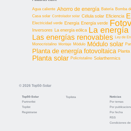
Ahorro de energía
Agua caliente
Batería
Bomba de
E
Célula solar
Casa solar
Eficiencia
Controlador solar
Fotov
Energía
Energía verde
Electricidad verde
La energía 
Inversores
La energía eólica
Las energías renovables
Ley de En
Módulo solar
Monocristalino
Módulo
Par
Montaje
Planta de energía fotovoltaica
Planta
Planta solar
Solarthermics
Policristalino
© 2026 Top50-Solar
Top50-Solar
Noticias
Toplista
Partnerlist
Por temas
Toplist
Por publicacion
Registrarse
Por fecha
RSS
Condiciones de