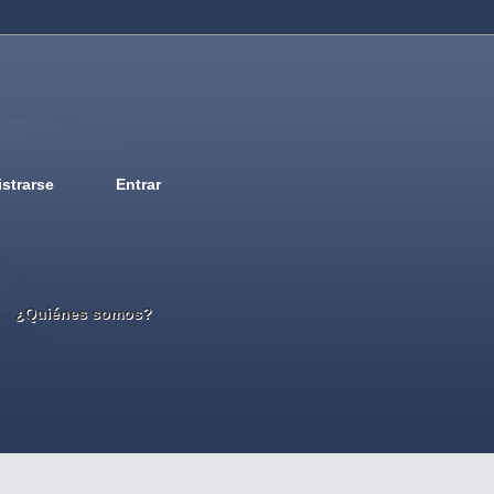
strarse
Entrar
Deutsch
English
French
Espanol
Italiano
Portugues
Nederlands
¿Quiénes somos?