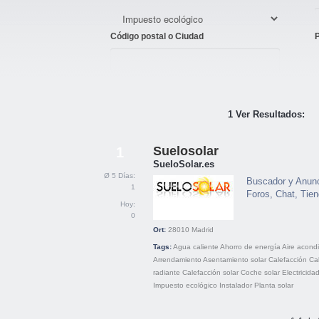
Código postal o Ciudad
1 Ver Resultados:
Suelosolar
1
SueloSolar.es
Ø 5 Días:
Buscador y Anunci
1
Foros, Chat, Tie
Hoy:
0
Ort:
28010
Madrid
Tags:
Agua caliente
Ahorro de energía
Aire acond
Arrendamiento
Asentamiento solar
Calefacción
Ca
radiante
Calefacción solar
Coche solar
Electricidad
Impuesto ecológico
Instalador
Planta solar