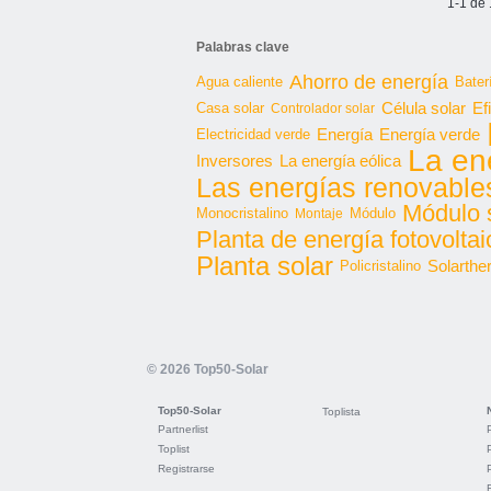
1-1 de 
Palabras clave
Ahorro de energía
Agua caliente
Bater
Célula solar
Casa solar
Ef
Controlador solar
Energía
Energía verde
Electricidad verde
La en
Inversores
La energía eólica
Las energías renovable
Módulo 
Monocristalino
Módulo
Montaje
Planta de energía fotovoltai
Planta solar
Solarthe
Policristalino
© 2026 Top50-Solar
Top50-Solar
Toplista
Partnerlist
Toplist
Registrarse