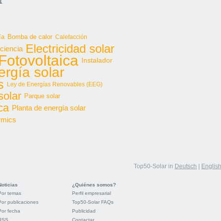
1
ía
Bomba de calor
Calefacción
Electricidad solar
iciencia
Fotovoltaica
Instalador
ergía solar
s
Ley de Energías Renovables (EEG)
solar
Parque solar
ca
Planta de energía solar
rmics
Top50-Solar in
Deutsch
|
Englis
Noticias
¿Quiénes somos?
Por temas
Perfil empresarial
Por publicaciones
Top50-Solar FAQs
Por fecha
Publicidad
RSS
Contactar