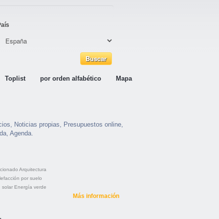
País
Toplist
por orden alfabético
Mapa
os, Noticias propias, Presupuestos online,
nda, Agenda.
icionado
Arquitectura
lefacción por suelo
 solar
Energía verde
Más información