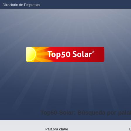
Directorio de Empresas
Top50-Solar: Búsqueda por pala
Palabra clave