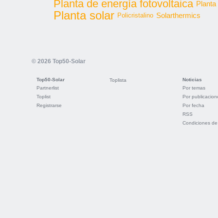
Planta de energía fotovoltaica
Planta
Planta solar
Solarthermics
Policristalino
© 2026 Top50-Solar
Top50-Solar
Noticias
Toplista
Partnerlist
Por temas
Toplist
Por publicacion
Registrarse
Por fecha
RSS
Condiciones de