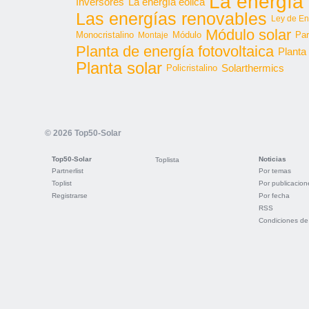
La energía 
Inversores
La energía eólica
Las energías renovables
Ley de En
Módulo solar
Monocristalino
Módulo
Par
Montaje
Planta de energía fotovoltaica
Planta
Planta solar
Solarthermics
Policristalino
© 2026 Top50-Solar
Top50-Solar
Noticias
Toplista
Partnerlist
Por temas
Toplist
Por publicacion
Registrarse
Por fecha
RSS
Condiciones de