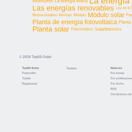
La energía 
Inversores
La energía eólica
Las energías renovables
Ley de En
Módulo solar
Monocristalino
Módulo
Par
Montaje
Planta de energía fotovoltaica
Planta
Planta solar
Solarthermics
Policristalino
© 2026 Top50-Solar
Top50-Solar
Noticias
Toplista
Partnerlist
Por temas
Toplist
Por publicacion
Registrarse
Por fecha
RSS
Condiciones de