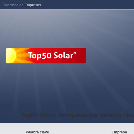
Directorio de Empresas
Top50-Solar: Búsqueda por palabra cla
Palabra clave
Empresa