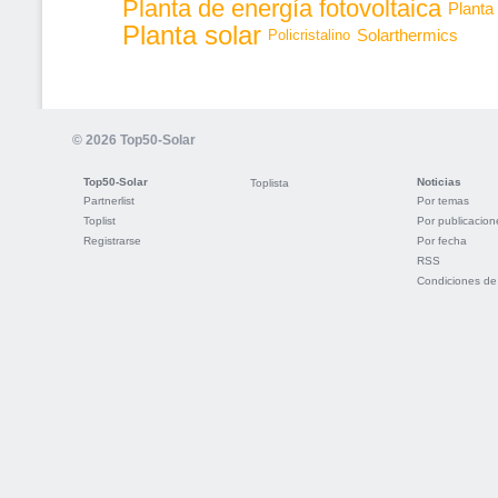
Planta de energía fotovoltaica
Planta
Planta solar
Solarthermics
Policristalino
© 2026 Top50-Solar
Top50-Solar
Noticias
Toplista
Partnerlist
Por temas
Toplist
Por publicacion
Registrarse
Por fecha
RSS
Condiciones de