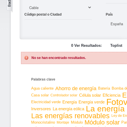
Código postal o Ciudad
País
0 Ver Resultados:
Toplist
No se han encontrado resultados.
Palabras clave
Ahorro de energía
Agua caliente
Batería
Bomba de
E
Célula solar
Casa solar
Eficiencia
Controlador solar
Fotov
Energía
Energía verde
Electricidad verde
La energía 
Inversores
La energía eólica
Las energías renovables
Ley de En
Módulo solar
Monocristalino
Módulo
Par
Montaje