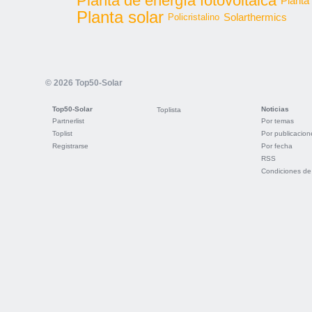
Planta de energía fotovoltaica
Planta
Planta solar
Solarthermics
Policristalino
© 2026 Top50-Solar
Top50-Solar
Noticias
Toplista
Partnerlist
Por temas
Toplist
Por publicacion
Registrarse
Por fecha
RSS
Condiciones de