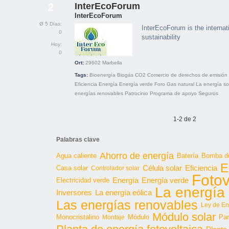
InterEcoForum
2
InterEcoForum
Ø 5 Días:
InterEcoForum is the internati
0
sustainability
Hoy:
0
Ort:
29602
Marbella
Tags:
Bioenergía
Biogás
CO2
Comercio de derechos de emisión
Eficiencia
Energía
Energía verde
Foro
Gas natural
La energía so
energías renovables
Patrocinio
Programa de apoyo
Seguros
1-2 de 2
Palabras clave
Ahorro de energía
Agua caliente
Batería
Bomba de
E
Célula solar
Casa solar
Eficiencia
Controlador solar
Fotov
Energía
Energía verde
Electricidad verde
La energía 
Inversores
La energía eólica
Las energías renovables
Ley de En
Módulo solar
Monocristalino
Módulo
Par
Montaje