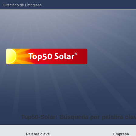
Directorio de Empresas
Top50-Solar: Búsqueda por palabra cla
Palabra clave
Empresa