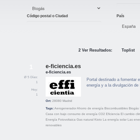
Código postal o Ciudad
País
2 Ver Resultados:
Toplist
e-ficiencia.es
1
e-ficiencia.es
Ø 5 Días:
Portal destinado a fomentar 
1
energía y a la divulgación de
Hoy:
1
Ort:
28080
Madrid
Tags:
Aerogenerador
Ahorro de energía
Biocombustibles
Biogás
Casa con bajo consumo de energía
CO2
Eficiencia
El cambio cli
Energía
Fotovoltaica
Gas natural
Kioto
La energía solar
Las ene
renovables