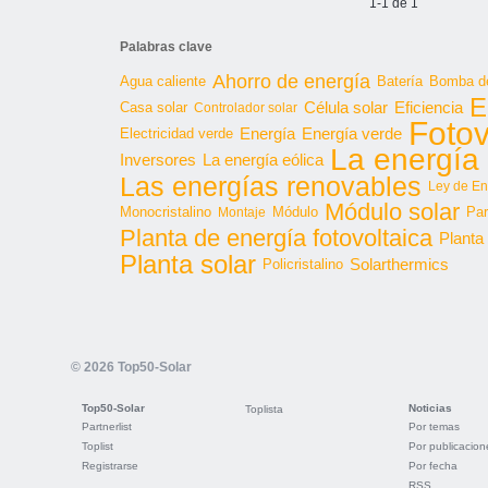
1-1 de 1
Palabras clave
Ahorro de energía
Agua caliente
Batería
Bomba de
E
Célula solar
Casa solar
Eficiencia
Controlador solar
Fotov
Energía
Energía verde
Electricidad verde
La energía 
Inversores
La energía eólica
Las energías renovables
Ley de En
Módulo solar
Monocristalino
Módulo
Par
Montaje
Planta de energía fotovoltaica
Planta
Planta solar
Solarthermics
Policristalino
© 2026 Top50-Solar
Top50-Solar
Noticias
Toplista
Partnerlist
Por temas
Toplist
Por publicacion
Registrarse
Por fecha
RSS