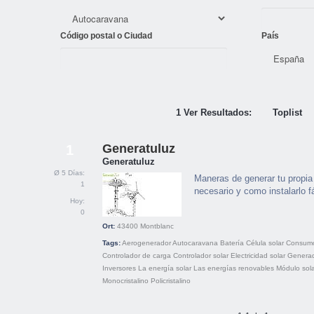
Código postal o Ciudad
País
1 Ver Resultados:
Toplist
Generatuluz
1
Generatuluz
Ø 5 Días:
Maneras de generar tu propia 
1
necesario y como instalarlo 
Hoy:
0
Ort:
43400
Montblanc
Tags:
Aerogenerador
Autocaravana
Batería
Célula solar
Consumo
Controlador de carga
Controlador solar
Electricidad solar
Genera
Inversores
La energía solar
Las energías renovables
Módulo sol
Monocristalino
Policristalino