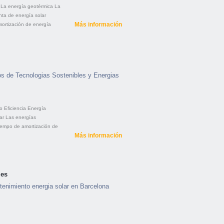
La energía geotérmica
La
nta de energía solar
Más información
ortización de energía
os de Tecnologias Sostenibles y Energias
o
Eficiencia
Energía
ar
Las energías
iempo de amortización de
Más información
les
tenimiento energia solar en Barcelona