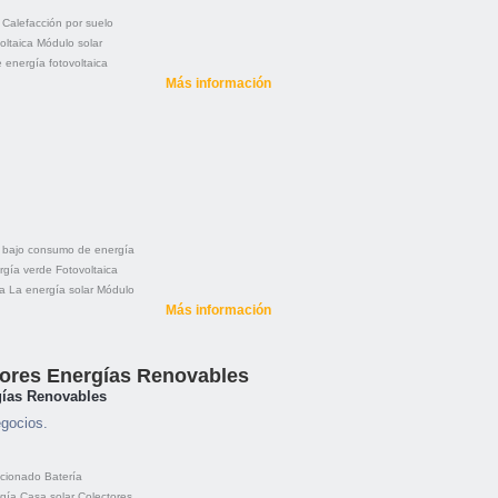
Calefacción por suelo
oltaica
Módulo solar
 energía fotovoltaica
Más información
 bajo consumo de energía
rgía verde
Fotovoltaica
a
La energía solar
Módulo
Más información
dores Energías Renovables
gías Renovables
egocios.
icionado
Batería
gía
Casa solar
Colectores