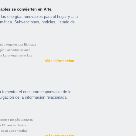
ables se convierten en Arte.
 las energías renovables para el hogar y a la
limática. Subvenciones, noticias, listado de
rgía
Arquitectura
Biomasa
gía
Fachadas solares
ca
La energía solar
Las
Más información
 a fomentar el consumo responsable de la
vulgación de la información relacionada.
tibles
Biogás
Biomasa
a
El cambio climático
 solar
Las energías