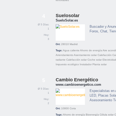
renovables
Suelosolar
4
SueloSolar.es
Ø 5 Días:
Buscador y Anunci
1
Foros, Chat, Tie
Hoy:
3
Ort:
28010
Madrid
Tags:
Agua caliente
Ahorro de energía
Aire acond
Arrendamiento
Asentamiento solar
Calefacción
Ca
radiante
Calefacción solar
Coche solar
Electricidad
Impuesto ecológico
Instalador
Planta solar
Cambio Energético
5
www.cambioenergetico.com
Ø 5 Días:
Especialistas en 
1
LED, Placas Sola
Hoy:
Asesoramiento Té
2
Ort:
10800
Coria
Tags:
Ahorro de energía
Bioenergía
Célula solar
C