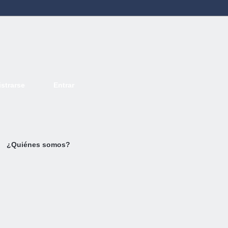
strarse
Entrar
Deutsch
English
French
Espanol
Italiano
Portugues
Nederlands
¿Quiénes somos?