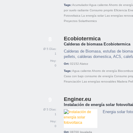
Tags:
Acumulador
Agua caliente
Ahorro de energí
por suelo radiante
Consumo proprio
Eficiencia
Ene
Fotovoltaica
La energía solar
Las energías renova
Proyectos
Solarthermics
Ecobiotermica
8
Calderas de biomasa Ecobiotermica
Ø 5 Días:
Calderas de Biomasa, estufas de biomasa
1
pellets, calderas domestica, ACS, cale
Hoy:
Ort:
02152
Alatoz
0
Tags:
Agua caliente
Ahorro de energía
Biocombust
Casa con bajo consumo de energía
Consumo prop
Financiación
Las energías renovables
Madera
Pel
Enginer.eu
9
Instalación de energía solar fotovolta
Ø 5 Días:
Energia solar foto
1
Hoy:
0
Ort:
08700
Igualada