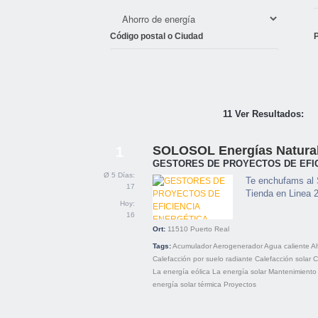
Código postal o Ciudad
11 Ver Resultados:
SOLOSOL Energías Natural
1
GESTORES DE PROYECTOS DE EFI
Ø 5 Días:
Te enchufams al 
17
Tienda en Linea 
Hoy:
16
Ort:
11510
Puerto Real
Tags:
Acumulador
Aerogenerador
Agua caliente
Ah
Calefacción por suelo radiante
Calefacción solar
C
La energía eólica
La energía solar
Mantenimiento
energía solar térmica
Proyectos