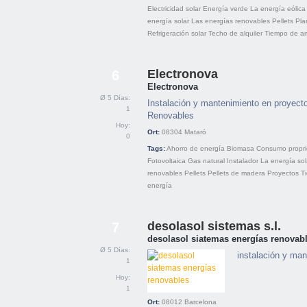
Electricidad solar
Energía verde
La energía eólica
energía solar
Las energías renovables
Pellets
Pla
Refrigeración solar
Techo de alquiler
Tiempo de am
Electronova
6
Electronova
Ø 5 Días:
Instalación y mantenimiento en proyect
1
Renovables
Hoy:
Ort:
08304
Mataró
0
Tags:
Ahorro de energía
Biomasa
Consumo propri
Fotovoltaica
Gas natural
Instalador
La energía sol
renovables
Pellets
Pellets de madera
Proyectos
T
energía
desolasol sistemas s.l.
7
desolasol siatemas energías renovab
Ø 5 Días:
instalación y man
1
Hoy:
1
Ort:
08012
Barcelona