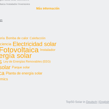
taica
Instalador
Inversores
Más información
11
ería
Bomba de calor
Calefacción
Electricidad solar
iciencia
Fotovoltaica
Instalador
ergía solar
s
Ley de Energías Renovables (EEG)
solar
Parque solar
ca
Planta de energía solar
rmics
Top50-Solar in
Deutsch
|
Englis