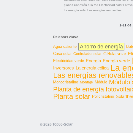
planos
Conexión a la red
Electricidad solar
Fotovol
La energía solar
Las energías renovables
1-11 de 
Palabras clave
Ahorro de energía
Agua caliente
Bat
Célula solar
Casa solar
Ef
Controlador solar
Energía
Energía verde
Electricidad verde
La en
Inversores
La energía eólica
Las energías renovable
Módulo 
Monocristalino
Módulo
Montaje
Planta de energía fotovoltai
Planta solar
Solarthe
Policristalino
© 2026 Top50-Solar