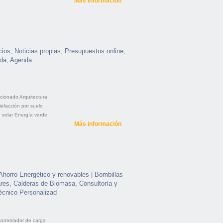
Más información
os, Noticias propias, Presupuestos online,
nda, Agenda.
icionado
Arquitectura
lefacción por suelo
 solar
Energía verde
Más información
Ahorro Energético y renovables | Bombillas
res, Calderas de Biomasa, Consultoría y
cnico Personalizad
ontrolador de carga