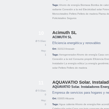
Tags:
Ahorro de energía
Biomasa
Bomba de calor
radiante
Conexión a la red
Electricidad solar
Fotov
Monocristalino
Pellets
Pellets de madera
Planta de
Policristalino
Seguros
Acimuth SL
10
ACIMUTH SL
Ø 5 Días:
Eficiencia energética y renovables
1
Ort:
31013
Ansoain
Hoy:
1
Tags:
Aerogenerador
Ahorro de energía
Casa con
Conexión a la red
Consumo proprio
Eficiencia
Ene
Instalador
La energía eólica
La energía geotérmic
solar
Pellets
Pellets de madera
AQUAVATIO Solar. Instala
11
AQUAVATIO Solar. Instaladores Ener
Ø 5 Días:
Empresa de servicios para hogares y n
0
Ort:
03005
Alicante
Hoy:
0
Tags:
Agua caliente
Ahorro de energía
Aire acond
Calefacción solar
Casa con bajo consumo de ener