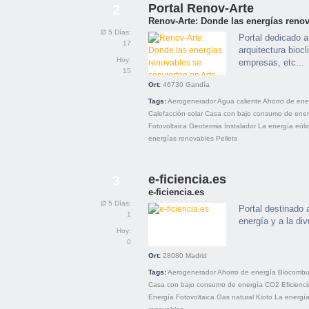
Portal Renov-Arte
2
Renov-Arte: Donde las energías renov
Ø 5 Días:
Portal dedicado a
17
arquitectura bioc
Hoy:
empresas, etc...
15
Ort:
46730
Gandía
Tags:
Aerogenerador
Agua caliente
Ahorro de ene
Calefacción solar
Casa con bajo consumo de ener
Fotovoltaica
Geotermia
Instalador
La energía eóli
energías renovables
Pellets
e-ficiencia.es
3
e-ficiencia.es
Ø 5 Días:
Portal destinado
1
energía y a la di
Hoy:
0
Ort:
28080
Madrid
Tags:
Aerogenerador
Ahorro de energía
Biocombus
Casa con bajo consumo de energía
CO2
Eficienci
Energía
Fotovoltaica
Gas natural
Kioto
La energía