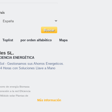
País
Toplist
por orden alfabético
Mapa
es SL.
CIENCIA ENERGÉTICA
Sol - Gestionamos sus Ahorros Energeticos.
24 Horas con Soluciones Llave a Mano
orro de energía
Biomasa
onexión a la red
Eficiencia
Módulo solar
Plantas de
Más información