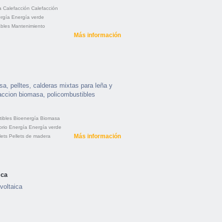
a
Calefacción
Calefacción
rgía
Energía verde
bles
Mantenimiento
Más información
, pelltes, calderas mixtas para leña y
faccion biomasa, policombustibles
ibles
Bioenergía
Biomasa
rio
Energía
Energía verde
Más información
lets
Pellets de madera
ica
voltaica