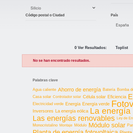
Código postal o Ciudad
País
0 Ver Resultados:
Toplist
No se han encontrado resultados.
Palabras clave
Ahorro de energía
Agua caliente
Batería
Bomba de
E
Célula solar
Casa solar
Eficiencia
Controlador solar
Fotov
Energía
Energía verde
Electricidad verde
La energía 
Inversores
La energía eólica
Las energías renovables
Ley de En
Módulo solar
Monocristalino
Módulo
Par
Montaje
Planta de energía fotovoltaica
Planta