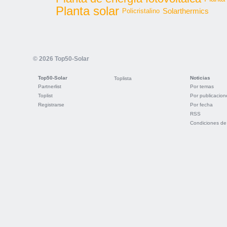
Planta solar
Solarthermics
Policristalino
© 2026 Top50-Solar
Top50-Solar
Noticias
Toplista
Partnerlist
Por temas
Toplist
Por publicacion
Registrarse
Por fecha
RSS
Condiciones de