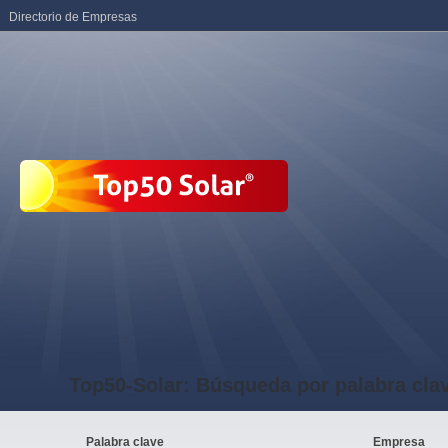
Directorio de Empresas
Top50-Solar: Búsqueda por palabra cla
Palabra clave
Empresa