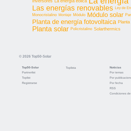
La energía 
Inversores
La energía eólica
Las energías renovables
Ley de En
Módulo solar
Monocristalino
Módulo
Par
Montaje
Planta de energía fotovoltaica
Planta
Planta solar
Solarthermics
Policristalino
© 2026 Top50-Solar
Top50-Solar
Noticias
Toplista
Partnerlist
Por temas
Toplist
Por publicacion
Registrarse
Por fecha
RSS
Condiciones de