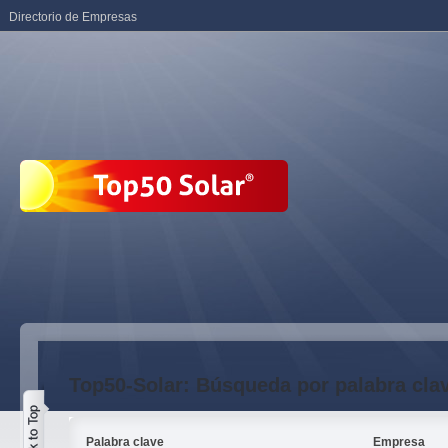
Directorio de Empresas
Top50-Solar: Búsqueda por palabra cla
Palabra clave
Empresa