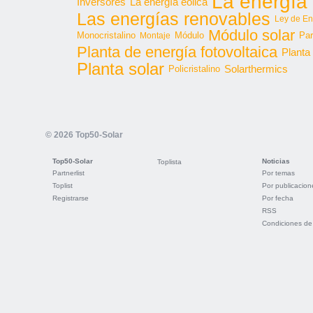
La energía 
Inversores
La energía eólica
Las energías renovables
Ley de En
Módulo solar
Monocristalino
Módulo
Par
Montaje
Planta de energía fotovoltaica
Planta
Planta solar
Solarthermics
Policristalino
© 2026 Top50-Solar
Top50-Solar
Noticias
Toplista
Partnerlist
Por temas
Toplist
Por publicacion
Registrarse
Por fecha
RSS
Condiciones de