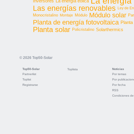
La energía 
Inversores
La energía eólica
Las energías renovables
Ley de En
Módulo solar
Monocristalino
Módulo
Par
Montaje
Planta de energía fotovoltaica
Planta
Planta solar
Solarthermics
Policristalino
© 2026 Top50-Solar
Top50-Solar
Noticias
Toplista
Partnerlist
Por temas
Toplist
Por publicacion
Registrarse
Por fecha
RSS
Condiciones de