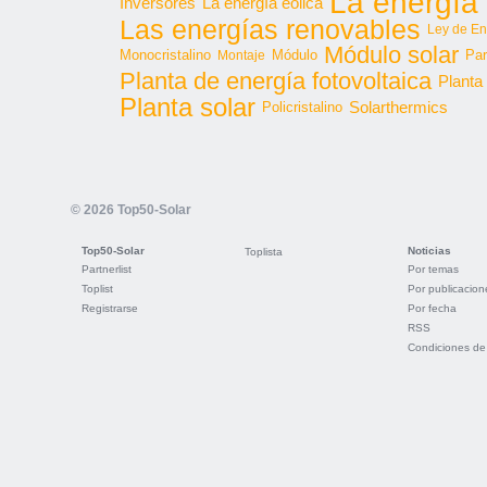
La energía 
Inversores
La energía eólica
Las energías renovables
Ley de En
Módulo solar
Monocristalino
Módulo
Par
Montaje
Planta de energía fotovoltaica
Planta
Planta solar
Solarthermics
Policristalino
© 2026 Top50-Solar
Top50-Solar
Noticias
Toplista
Partnerlist
Por temas
Toplist
Por publicacion
Registrarse
Por fecha
RSS
Condiciones de