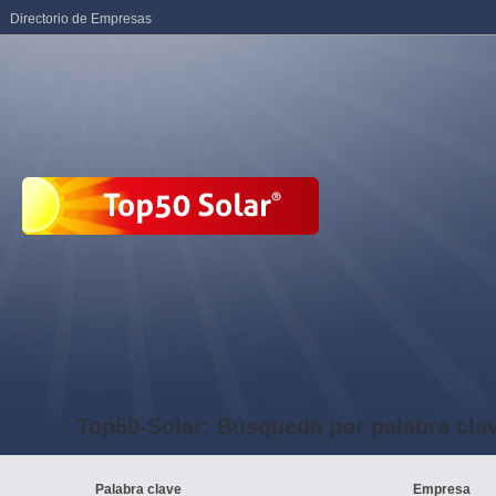
Directorio de Empresas
Top50-Solar: Búsqueda por palabra cla
Palabra clave
Empresa