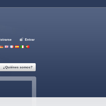
strarse
Entrar
Deutsch
English
French
Espanol
Italiano
Portugues
Nederlands
¿Quiénes somos?