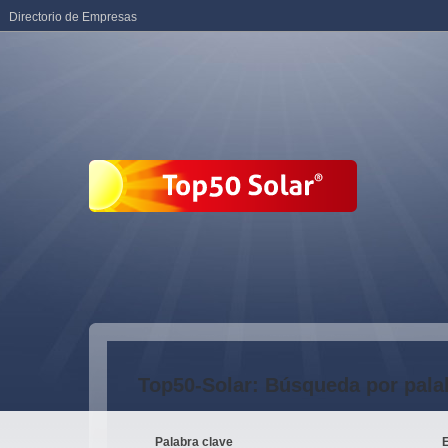
Directorio de Empresas
Top50-Solar: Búsqueda por pala
Palabra clave