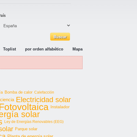
País
Toplist
por orden alfabético
Mapa
ía
Bomba de calor
Calefacción
Electricidad solar
iciencia
Fotovoltaica
Instalador
ergía solar
s
Ley de Energías Renovables (EEG)
solar
Parque solar
ca
Planta de energía solar