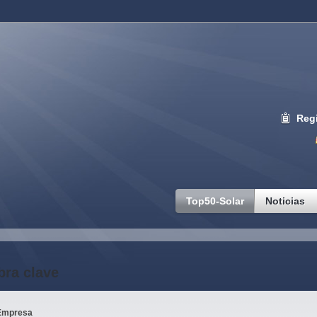
Regi
Top50-Solar
Noticias
bra clave
Empresa