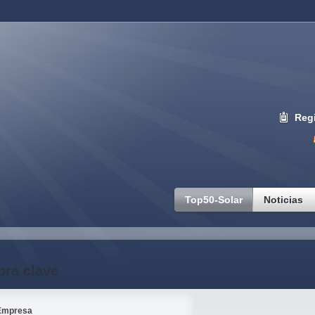
Regi
Top50-Solar
Noticias
bra clave
Empresa