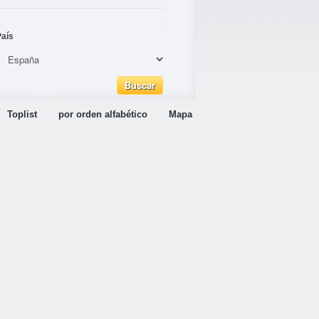
País
Toplist
por orden alfabético
Mapa