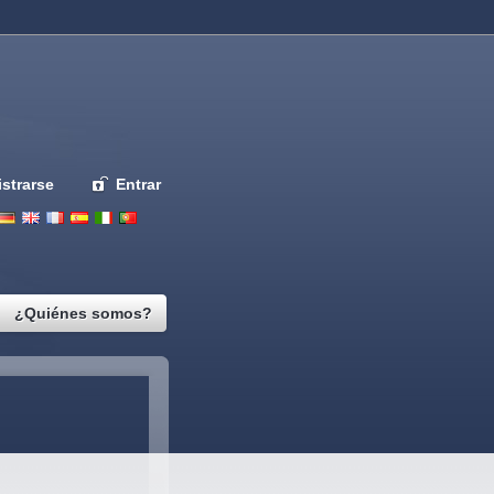
strarse
Entrar
Deutsch
English
French
Espanol
Italiano
Portugues
Nederlands
¿Quiénes somos?