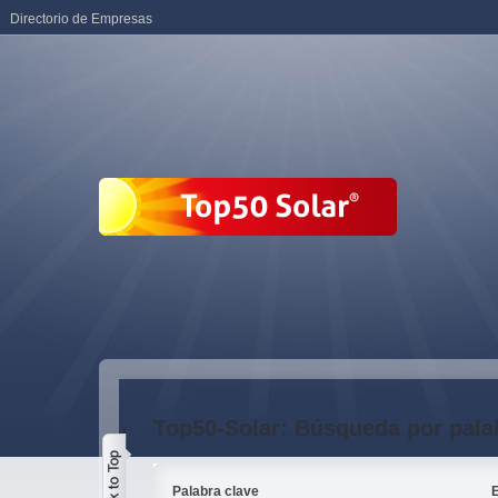
Directorio de Empresas
Top50-Solar: Búsqueda por pala
Palabra clave