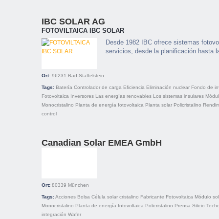
IBC SOLAR AG
FOTOVILTAICA IBC SOLAR
Desde 1982 IBC ofrece sistemas fotovo
servicios, desde la planificación hasta 
Ort:
96231
Bad Staffelstein
Tags:
Batería
Controlador de carga
Eficiencia
Eliminación nuclear
Fondo de in
Fotovoltaica
Inversores
Las energías renovables
Los sistemas insulares
Módul
Monocristalino
Planta de energía fotovoltaica
Planta solar
Policristalino
Rendim
control
Canadian Solar EMEA GmbH
Ort:
80339
München
Tags:
Acciones
Bolsa
Célula solar
cristalino
Fabricante
Fotovoltaica
Módulo sol
Monocristalino
Planta de energía fotovoltaica
Policristalino
Prensa
Silicio
Tech
integración
Wafer