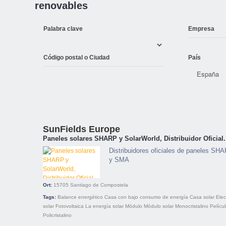
renovables
Palabra clave
Empresa
Código postal o Ciudad
País
SunFields Europe
Paneles solares SHARP y SolarWorld, Distribuidor Oficial.
Distribuidores oficiales de paneles SHA
y SMA
Ort:
15705
Santiago de Compostela
Tags:
Balance energético
Casa con bajo consumo de energía
Casa solar
Elec
solar
Fotovoltaica
La energía solar
Módulo
Módulo solar
Monocristalino
Pelícu
Policristalino