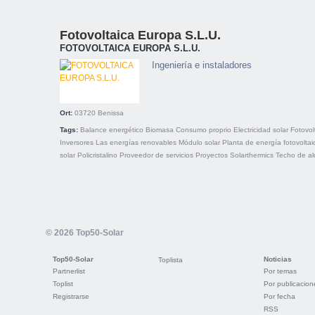
Fotovoltaica Europa S.L.U.
FOTOVOLTAICA EUROPA S.L.U.
Ingeniería e instaladores
Ort:
03720
Benissa
Tags:
Balance energético
Biomasa
Consumo proprio
Electricidad solar
Fotovol
Inversores
Las energías renovables
Módulo solar
Planta de energía fotovoltai
solar
Policristalino
Proveedor de servicios
Proyectos
Solarthermics
Techo de alq
© 2026 Top50-Solar
Top50-Solar
Noticias
Toplista
Partnerlist
Por temas
Toplist
Por publicacion
Registrarse
Por fecha
RSS