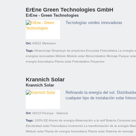
ErEne Green Technologies GmbH
ErEne - Green Technologies
Tecnologías verdes innovadoras
Ort:
40822
Mettmann
Tags:
Almacenaje
Desarroyo de proyectos
Encuesta
Fotovoltaica
La energía s
energías renovables
Módulo
Módulo solar
Monocristalino
Montaje
Parque sola
energía fotovoltaica
Planta solar
Policristalino
Proyectos
Krannich Solar
Krannich Solar
Refinando la energía del sol. Distribui
cualquier tipo de instalación solar fotovo
Ort:
46210
Picanya - Valencia
Tags:
100% EE
Ahorro de energía
Alimentación a la tarif
Batería
Consumo pro
Electricidad solar
Fotovoltaica
Inversores
La transformación de la energía
Mar
Módulo solar
Planta de energía fotovoltaica
Planta solar
Sistema de montaje