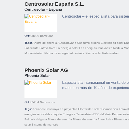
Centrosolar España S.L.
Centrosolar - Espana
Centrosolar – el especialista para siste
Ort:
08039
Barcelona
Tags:
Ahorro de energía
Autocaravana
Consumo proprio
Electricidad solar
Ene
Fabricante
Fotovoltaica
La energía solar
Las energías renovables
Módulo
Mód
Monocristalino
Planta de energía fotovoltaica
Planta solar
Policristalino
Phoenix Solar AG
Phoenix Solar
Especialista internacional en venta de e
mano con más de 10 años de experiencia
Ort:
85254
Sulzemoos
Tags:
Acciones
Desarroyo de proyectos
Electricidad solar
Financiación
Fotovol
energías renovables
Ley de Energías Renovables (EEG)
Módulo
Parque solar
Película delgada
Planta de energía
Planta de energía fotovoltaica
Planta de 
solar
Sistema de montaje