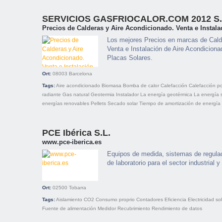
SERVICIOS GASFRIOCALOR.COM 2012 S.
Precios de Calderas y Aire Acondicionado. Venta e Instala
Los mejores Precios en marcas de Cald
Venta e Instalación de Aire Acondiciona
Placas Solares.
Ort:
08003
Barcelona
Tags:
Aire acondicionado
Biomasa
Bomba de calor
Calefacción
Calefacción po
radiante
Gas natural
Geotermia
Instalador
La energía geotérmica
La energía s
energías renovables
Pellets
Secado solar
Tiempo de amortización de energía
PCE Ibérica S.L.
www.pce-iberica.es
Equipos de medida, sistemas de regulac
de laboratorio para el sector industrial y
Ort:
02500
Tobarra
Tags:
Aislamiento
CO2
Consumo proprio
Contadores
Eficiencia
Electricidad so
Fuente de alimentación
Medidor
Recubrimiento
Rendimiento de datos