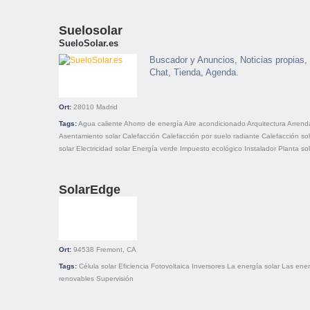
Suelosolar
SueloSolar.es
Buscador y Anuncios, Noticias propias,
Chat, Tienda, Agenda.
Ort:
28010
Madrid
Tags:
Agua caliente
Ahorro de energía
Aire acondicionado
Arquitectura
Arrend
Asentamiento solar
Calefacción
Calefacción por suelo radiante
Calefacción sol
solar
Electricidad solar
Energía verde
Impuesto ecológico
Instalador
Planta sol
SolarEdge
Ort:
94538
Fremont, CA
Tags:
Célula solar
Eficiencia
Fotovoltaica
Inversores
La energía solar
Las ener
renovables
Supervisión